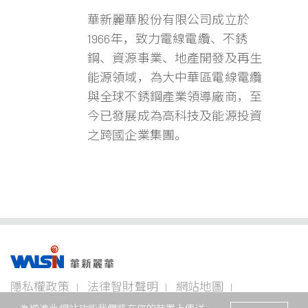
華新麗華股份有限公司成立於
1966年，致力電線電纜、不銹
鋼、資源事業、地產開發及再生
能源領域，為大中華區電線電纜
與全球不銹鋼產業領導廠商，至
今已發展成為高科技及能源投資
之跨國企業集團。
事業版圖
投資
成為
關於
企業
隱私權政策
法律智財聲明
網站地圖
者專
華新
華新
永續
欄
人
麗華
聯絡我們
© 2026 華新麗華股份有限公司 著作權所有