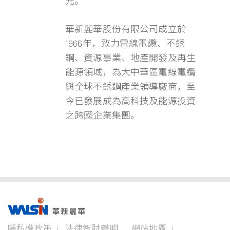
元。
華新麗華股份有限公司成立於
1966年，致力電線電纜、不銹
鋼、資源事業、地產開發及再生
能源領域，為大中華區電線電纜
與全球不銹鋼產業領導廠商，至
今已發展成為高科技及能源投資
之跨國企業集團。
事業版圖
投資
成為
關於
企業
隱私權政策
法律智財聲明
網站地圖