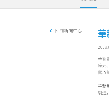
回到新聞中心
華
2009.
華新麗
億元。
營收約
華新
製造