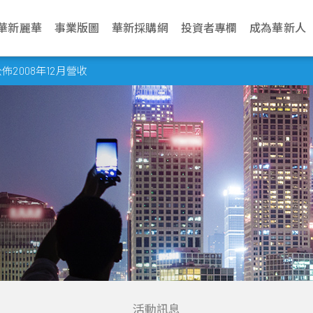
華新麗華
事業版圖
華新採購網
投資者專欄
成為華新人
介紹
電纜事業
治理
生活
永續網站
不銹鋼事業
財務資訊
新聞中心
加入華新
資源事業
股東服務
華新麗華永續發展基金會
聯絡我們
學習發展
商貿地產事
法人說明會
2008年12月營收
文化
纜
利
動與環境管理
Steeval® 奇沃冷精
公司基本資料
最新消息
應徵管道
鎳生鐵生產與銷售
股東會
關於基金會
營運據點
訓練地圖
建設開發
當季召開資訊
棒
述
纜
境
場與社會關懷
每月營業額報告
活動訊息
應徵流程
冰鎳生產與銷售
股價資訊
關注領域
業務窗口
學習型組織
資產管理
歷年資料
盤元
典範
纜
員會
動
理與創新價值
每季財務報告
文件中心
遇見華新人
代理服務
股利紀錄
解憂雜貨店
利害關係人
華新麗華學院
物業管理
無縫鋼管
程
要規章
結
型與智慧製造
公司年報
求職問答集
重大訊息公告
最新消息
熱軋棒
組織
核
見調查
信用評等
問答集
熱/冷軋鋼捲
企業
理
聯絡窗口
精密薄板
策
小鋼胚/扁鋼胚/鋼
錠
活動訊息