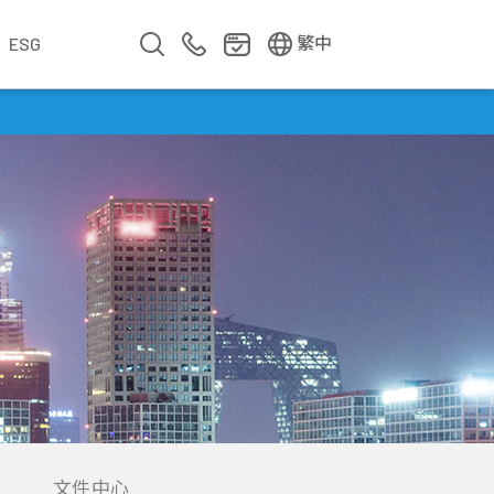
EN
简中
繁中
ESG
業
企業影片
企業簡介
公司年報
遇見華新人
年度專題
文件中心