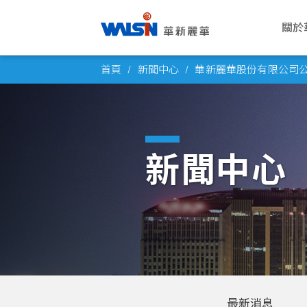
關於
Skip
關於華新麗華
事業版圖
投資者專欄
成為華新人
企業永續
公司
電線
公司
華新
企業
首頁
新聞中心
華新麗華股份有限公司公佈
to
華新麗華股份有限公司成立於1966
華新麗華積極致力於基礎材料研發與
華新麗華事業體不斷成長，集團企業
每位員工的未來，是華新麗華的經營
華新將ESG工作落實於日常營運之
願景與
電力電
概述
薪酬福
氣候行
content
年，致力電線電纜、不銹鋼、資源事
科技應用，在電線電纜、不銹鋼、資
員工已逾五萬人，總資產逾百億美
重心，華新大家庭歡迎你的加入，一
中，驅動在經濟、社會、環境各個發
公司概
通信線
董事會
工作環
友善職
業、地產開發及再生能源領域，為大
源事業、商貿地產及再生能源領域中
元。瞭解華新麗華的經營格局，你將
同創造屬於彼此的燦爛未來！
展面向都能有穩健持續的進步，為永
創辦人
產業電
功能委
員工活
永續治
中華區電線電纜與不銹鋼產業領導廠
厚植實力，朝向製造服務業，成為企
找到最豐盈的投資佈局！
續企業經營打下穩固根基。
新聞中心
商，至今已發展成為高科技及能源投
業經營的卓越典範。
發展里
銅線材
公司重
社群連
高值轉
了解更多
資之跨國企業集團。
了解更多
了解更多
團隊與
內部稽
員工意
了解更多
轉投資
風險管
了解更多
人權政
最新消息