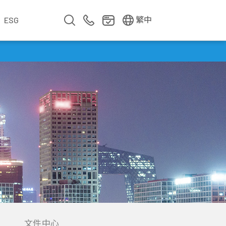
EN
简中
繁中
ESG
業
企業影片
企業簡介
公司年報
遇見華新人
年度專題
文件中心