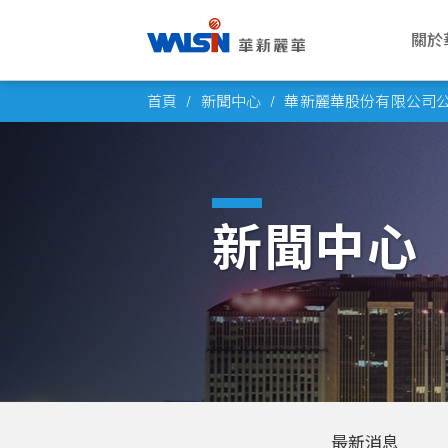
關於
Skip
關於華新麗華
事業版圖
投資者專欄
成為華新人
企業永續
公司
電線
公司
華新
企業
首頁
新聞中心
華新麗華股份有限公司公佈
to
華新麗華股份有限公司成立於1966
華新麗華積極致力於基礎材料研發與
華新麗華事業體不斷成長，集團企業
每位員工的未來，是華新麗華的經營
華新將ESG工作落實於日常營運之
願景與
電力電
概述
薪酬福
氣候行
content
年，致力電線電纜、不銹鋼、資源事
科技應用，在電線電纜、不銹鋼、資
員工已逾五萬人，總資產逾百億美
重心，華新大家庭歡迎你的加入，一
中，驅動在經濟、社會、環境各個發
公司概
通信線
董事會
工作環
友善職
業、地產開發及再生能源領域，為大
源事業、商貿地產及再生能源領域中
元。瞭解華新麗華的經營格局，你將
同創造屬於彼此的燦爛未來！
展面向都能有穩健持續的進步，為永
創辦人
產業電
功能委
員工活
永續治
中華區電線電纜與不銹鋼產業領導廠
厚植實力，朝向製造服務業，成為企
找到最豐盈的投資佈局！
續企業經營打下穩固根基。
新聞中心
商，至今已發展成為高科技及能源投
業經營的卓越典範。
發展里
銅線材
公司重
社群連
高值轉
了解更多
資之跨國企業集團。
了解更多
了解更多
團隊與
內部稽
員工意
了解更多
轉投資
風險管
了解更多
人權政
最新消息