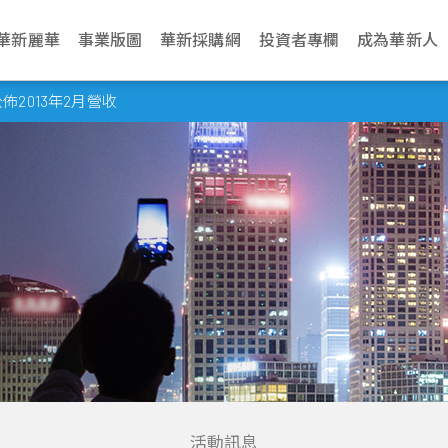
華新麗華
事業版圖
華新採購網
投資者專欄
成為華新人
介紹
電纜事業
治理
生活
永續網站
不銹鋼事業
財務資訊
新聞中心
加入華新
資源事業
股東服務
華新麗華永續發展基金會
聯絡我們
學習發展
商貿地產事
法人說明會
2013年2月營收
文化
纜
利
動與環境管理
Steeval® 奇沃冷精
公司基本資料
最新消息
應徵管道
鎳生鐵生產與銷售
股東會
關於基金會
營運據點
訓練地圖
建設開發
當季召開資訊
棒
述
纜
境
場與社會關懷
每月營業額報告
活動訊息
應徵流程
冰鎳生產與銷售
股價資訊
關注領域
業務窗口
學習型組織
資產管理
歷年資料
盤元
典範
纜
員會
動
理與創新價值
每季財務報告
文件中心
遇見華新人
代理服務
股利紀錄
解憂雜貨店
利害關係人
華新麗華學院
物業管理
無縫鋼管
程
要規章
結
型與智慧製造
公司年報
求職問答集
重大訊息公告
最新消息
熱軋棒
組織
核
見調查
信用評等
問答集
熱/冷軋鋼捲
企業
理
聯絡窗口
精密薄板
策
小鋼胚/扁鋼胚/鋼
錠
活動訊息