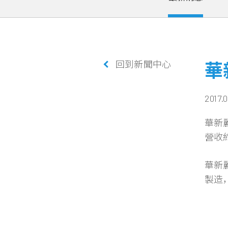
回到新聞中心
華
2017.
華新麗
營收約
華新
製造