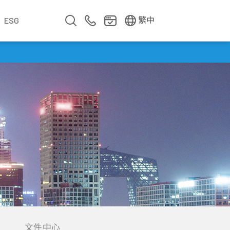
EN
简中
繁中
ESG
業
企業影片
企業簡介
公司年報
遇見華新人
年度專題
文件中心