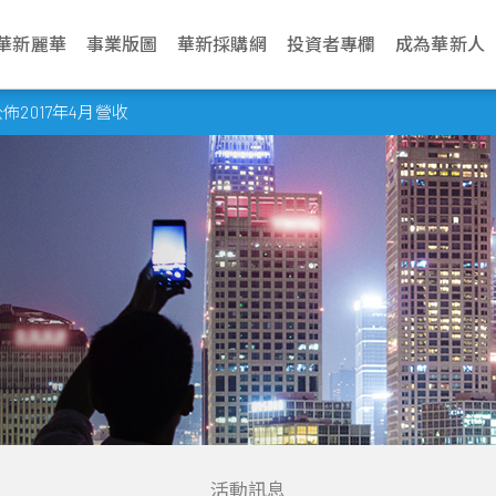
華新麗華
事業版圖
華新採購網
投資者專欄
成為華新人
介紹
電纜事業
治理
生活
永續網站
不銹鋼事業
財務資訊
新聞中心
加入華新
資源事業
股東服務
華新麗華永續發展基金會
聯絡我們
學習發展
商貿地產事
法人說明會
2017年4月營收
文化
纜
利
動與環境管理
Steeval® 奇沃冷精
公司基本資料
最新消息
應徵管道
鎳生鐵生產與銷售
股東會
關於基金會
營運據點
訓練地圖
建設開發
當季召開資訊
棒
述
纜
境
場與社會關懷
每月營業額報告
活動訊息
應徵流程
冰鎳生產與銷售
股價資訊
關注領域
業務窗口
學習型組織
資產管理
歷年資料
盤元
典範
纜
員會
動
理與創新價值
每季財務報告
文件中心
遇見華新人
代理服務
股利紀錄
解憂雜貨店
利害關係人
華新麗華學院
物業管理
無縫鋼管
程
要規章
結
型與智慧製造
公司年報
求職問答集
重大訊息公告
最新消息
熱軋棒
組織
核
見調查
信用評等
問答集
熱/冷軋鋼捲
企業
理
聯絡窗口
精密薄板
策
小鋼胚/扁鋼胚/鋼
錠
活動訊息