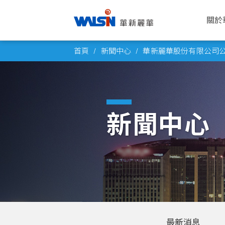
關於
Skip
關於華新麗華
事業版圖
投資者專欄
成為華新人
企業永續
公司
電線
公司
華新
企業
首頁
新聞中心
華新麗華股份有限公司公佈
to
華新麗華股份有限公司成立於1966
華新麗華積極致力於基礎材料研發與
華新麗華事業體不斷成長，集團企業
每位員工的未來，是華新麗華的經營
華新將ESG工作落實於日常營運之
願景與
電力電
概述
薪酬福
氣候行
content
年，致力電線電纜、不銹鋼、資源事
科技應用，在電線電纜、不銹鋼、資
員工已逾五萬人，總資產逾百億美
重心，華新大家庭歡迎你的加入，一
中，驅動在經濟、社會、環境各個發
公司概
通信線
董事會
工作環
友善職
業、地產開發及再生能源領域，為大
源事業、商貿地產及再生能源領域中
元。瞭解華新麗華的經營格局，你將
同創造屬於彼此的燦爛未來！
展面向都能有穩健持續的進步，為永
創辦人
產業電
功能委
員工活
永續治
中華區電線電纜與不銹鋼產業領導廠
厚植實力，朝向製造服務業，成為企
找到最豐盈的投資佈局！
續企業經營打下穩固根基。
新聞中心
商，至今已發展成為高科技及能源投
業經營的卓越典範。
發展里
銅線材
公司重
社群連
高值轉
了解更多
資之跨國企業集團。
了解更多
了解更多
團隊與
內部稽
員工意
了解更多
轉投資
風險管
了解更多
人權政
最新消息