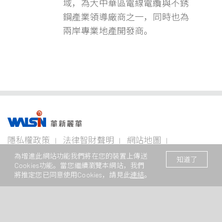
域，為大中華區電線電纜與不銹
鋼產業領導廠商之一，同時也為
兩岸專業地產開發商。
事業版圖
投資
成為
關於
企業
隱私權政策
法律智財聲明
網站地圖
者專
華新
華新
永續
欄
人
麗華
聯絡我們
© 2026 華新麗華股份有限公司 著作權所有
電線
不銹鋼事
資源
為增進此網站功能我們將在您的裝置上傳送
知道了
電纜
業
事業
Cookies功能。當您繼續瀏覽本網站，我們
本網站支援Edge、Firefox、Safari及Chrome瀏覽
企業永
事業
將推定您已同意使用Cookies，請見此
連結
。
續概觀
公司治
華新生
公司介
Steeval®
金
理
活
紹
電
奇沃冷
屬
關注領
力
精棒
原
域
財務資
加入華
新聞中
電
材
訊
新
心
盤元
纜
料
報告書