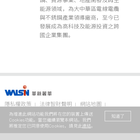
鋼、資源事業、地產開發及再生
能源領域，為大中華區電線電纜
與不銹鋼產業領導廠商，至今已
發展成為高科技及能源投資之跨
國企業集團。
事業版圖
投資
成為
關於
企業
隱私權政策
法律智財聲明
網站地圖
者專
華新
華新
永續
欄
人
麗華
聯絡我們
© 2026 華新麗華股份有限公司 著作權所有
電線
不銹鋼事
資源
為增進此網站功能我們將在您的裝置上傳送
知道了
電纜
業
事業
Cookies功能。當您繼續瀏覽本網站，我們
本網站支援Edge、Firefox、Safari及Chrome瀏覽
企業永
事業
將推定您已同意使用Cookies，請見此
連結
。
續概觀
公司治
華新生
公司介
Steeval®
金
理
活
紹
電
奇沃冷
屬
關注領