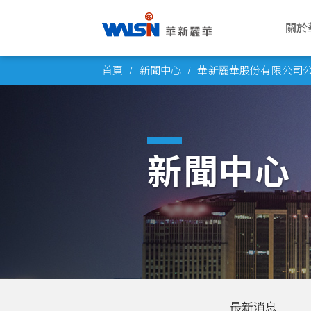
關於
Skip
關於華新麗華
事業版圖
投資者專欄
成為華新人
企業永續
公司
電線
公司
華新
企業
首頁
新聞中心
華新麗華股份有限公司公佈
to
華新麗華股份有限公司成立於1966
華新麗華積極致力於基礎材料研發與
華新麗華事業體不斷成長，集團企業
每位員工的未來，是華新麗華的經營
華新將ESG工作落實於日常營運之
願景與
電力電
概述
薪酬福
氣候行
content
年，致力電線電纜、不銹鋼、資源事
科技應用，在電線電纜、不銹鋼、資
員工已逾五萬人，總資產逾百億美
重心，華新大家庭歡迎你的加入，一
中，驅動在經濟、社會、環境各個發
公司概
通信線
董事會
工作環
友善職
業、地產開發及再生能源領域，為大
源事業、商貿地產及再生能源領域中
元。瞭解華新麗華的經營格局，你將
同創造屬於彼此的燦爛未來！
展面向都能有穩健持續的進步，為永
創辦人
產業電
功能委
員工活
永續治
中華區電線電纜與不銹鋼產業領導廠
厚植實力，朝向製造服務業，成為企
找到最豐盈的投資佈局！
續企業經營打下穩固根基。
新聞中心
商，至今已發展成為高科技及能源投
業經營的卓越典範。
發展里
銅線材
公司重
社群連
高值轉
了解更多
資之跨國企業集團。
了解更多
了解更多
團隊與
內部稽
員工意
了解更多
轉投資
風險管
了解更多
人權政
最新消息