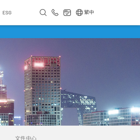
EN
简中
繁中
ESG
業
企業影片
企業簡介
公司年報
遇見華新人
年度專題
文件中心