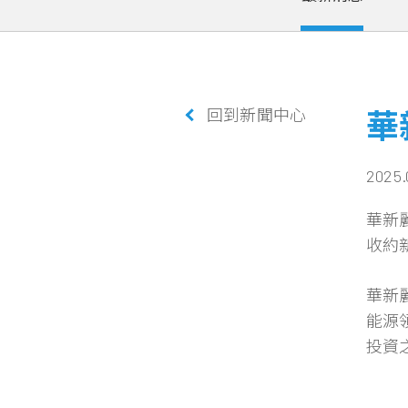
回到新聞中心
華
2025.
華新麗
收約新
華新
能源
投資