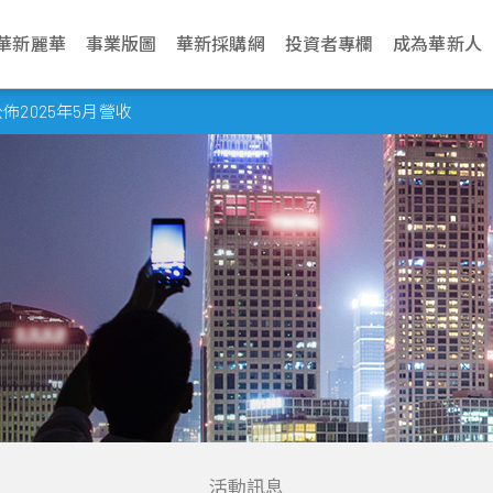
華新麗華
事業版圖
華新採購網
投資者專欄
成為華新人
介紹
電纜事業
治理
生活
永續網站
不銹鋼事業
財務資訊
新聞中心
加入華新
資源事業
股東服務
華新麗華永續發展基金會
聯絡我們
學習發展
商貿地產事
法人說明會
2025年5月營收
文化
纜
利
動與環境管理
Steeval® 奇沃冷精
公司基本資料
最新消息
應徵管道
鎳生鐵生產與銷售
股東會
關於基金會
營運據點
訓練地圖
建設開發
當季召開資訊
棒
述
纜
境
場與社會關懷
每月營業額報告
活動訊息
應徵流程
冰鎳生產與銷售
股價資訊
關注領域
業務窗口
學習型組織
資產管理
歷年資料
盤元
典範
纜
員會
動
理與創新價值
每季財務報告
文件中心
遇見華新人
代理服務
股利紀錄
解憂雜貨店
利害關係人
華新麗華學院
物業管理
無縫鋼管
程
要規章
結
型與智慧製造
公司年報
求職問答集
重大訊息公告
最新消息
熱軋棒
組織
核
見調查
信用評等
問答集
熱/冷軋鋼捲
企業
理
聯絡窗口
精密薄板
策
小鋼胚/扁鋼胚/鋼
錠
活動訊息