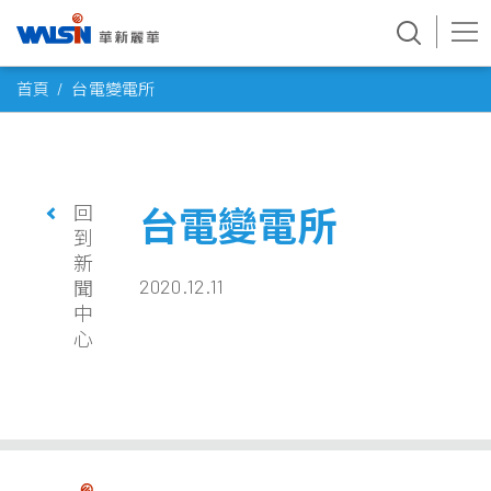
Skip
首頁
台電變電所
to
content
回
台電變電所
到
新
2020.12.11
聞
中
心