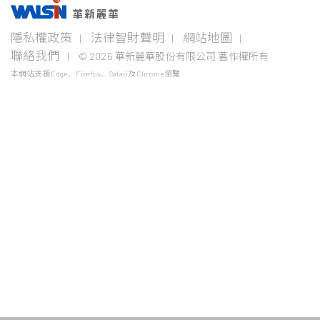
事業版圖
投資
成為
關於
企業
隱私權政策
法律智財聲明
網站地圖
者專
華新
華新
永續
欄
人
麗華
聯絡我們
© 2026 華新麗華股份有限公司 著作權所有
電線
不銹鋼事
資源
電纜
業
事業
本網站支援Edge、Firefox、Safari及Chrome瀏覽
企業永
事業
續概觀
公司治
華新生
公司介
Steeval®
金
理
活
紹
電
奇沃冷
屬
關注領
力
精棒
原
域
財務資
加入華
新聞中
電
材
訊
新
心
盤元
纜
料
報告書
採
股東服
學習發
聯絡我
無縫鋼
通
最新活
購
務
展
們
管
信
動
線
價
法人說
熱軋棒
年度專
纜
格
明會
題
風
熱/冷軋
產
險
鋼捲
業
控
電
管
精密薄
纜
板
鎳
銅
生
小鋼胚/
線
鐵
扁鋼胚/