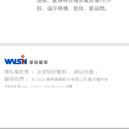
煙機、電鍋等各種家電設備內/外
殼、儲存桶槽、管線、電磁閥。
事業版圖
投資
成為
關於
企業
隱私權政策
法律智財聲明
網站地圖
者專
華新
華新
永續
欄
人
麗華
聯絡我們
© 2026 華新麗華股份有限公司 著作權所有
電線
不銹鋼事
資源
電纜
業
事業
本網站支援Edge、Firefox、Safari及Chrome瀏覽
企業永
事業
續概觀
公司治
華新生
公司介
Steeval®
金
理
活
紹
電
奇沃冷
屬
關注領
力
精棒
原
域
財務資
加入華
新聞中
電
材
訊
新
心
盤元
纜
料
報告書
採
股東服
學習發
聯絡我
無縫鋼
通
最新活
購
務
展
們