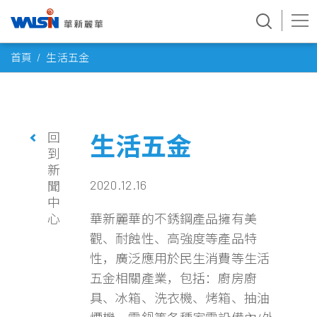
Skip
首頁
生活五金
to
content
回
生活五金
到
新
2020.12.16
聞
中
心
華新麗華的不銹鋼產品擁有美
觀、耐蝕性、高強度等產品特
性，廣泛應用於民生消費等生活
五金相關產業，包括：廚房廚
具、冰箱、洗衣機、烤箱、抽油