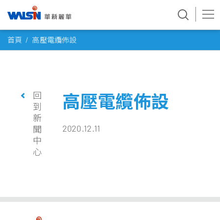
Skip
首頁
高壓電纜佈設
to
content
回
高壓電纜佈設
到
新
2020.12.11
聞
中
心