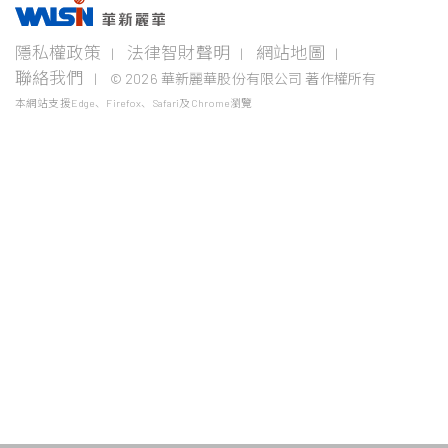
事業版圖
投資
成為
關於
企業
隱私權政策
法律智財聲明
網站地圖
者專
華新
華新
永續
欄
人
麗華
聯絡我們
© 2026 華新麗華股份有限公司 著作權所有
電線
不銹鋼事
資源
電纜
業
事業
本網站支援Edge、Firefox、Safari及Chrome瀏覽
企業永
事業
續概觀
公司治
華新生
公司介
Steeval®
金
理
活
紹
電
奇沃冷
屬
關注領
力
精棒
原
域
財務資
加入華
新聞中
電
材
訊
新
心
盤元
纜
料
報告書
採
股東服
學習發
聯絡我
無縫鋼
通
最新活
購
務
展
們
管
信
動
線
價
法人說
熱軋棒
年度專
纜
格
明會
題
風
熱/冷軋
產
險
鋼捲
業
控
電
管
精密薄
纜
板
鎳
銅
生
小鋼胚/
線
鐵
扁鋼胚/