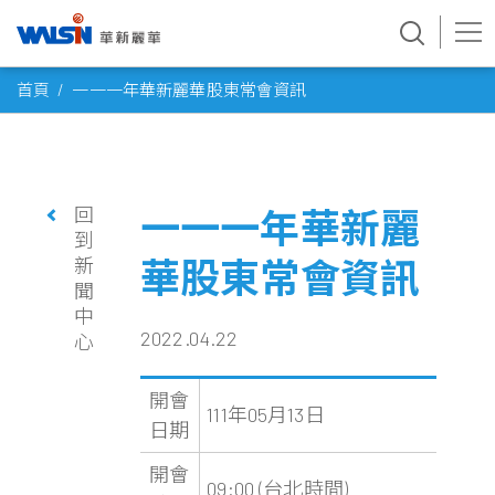
Skip
首頁
一一一年華新麗華股東常會資訊
to
content
回
一一一年華新麗
到
新
華股東常會資訊
聞
中
2022.04.22
心
開會
111年05月13日
日期
開會
09:00 (台北時間)