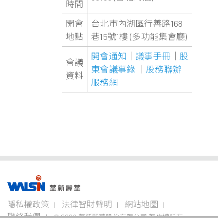
時間
開會
台北市內湖區行善路168
地點
巷15號1樓 (多功能集會廳)
開會通知
｜
議事手冊
｜
股
會議
東會議事錄
｜
股務聯辦
資料
服務網
事業版圖
投資
成為
關於
企業
隱私權政策
法律智財聲明
網站地圖
者專
華新
華新
永續
欄
人
麗華
聯絡我們
© 2026 華新麗華股份有限公司 著作權所有