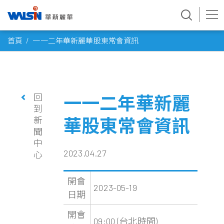
Skip
首頁
一一二年華新麗華股東常會資訊
to
content
回
一一二年華新麗
到
新
華股東常會資訊
聞
中
2023.04.27
心
開會
2023-05-19
日期
開會
09:00 (台北時間)