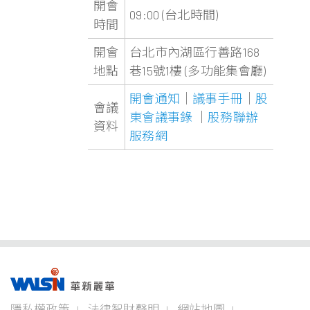
開會
09:00 (台北時間)
時間
開會
台北市內湖區行善路168
地點
巷15號1樓 (多功能集會廳)
開會通知
｜
議事手冊
｜
股
會議
東會議事錄
｜
股務聯辦
資料
服務網
事業版圖
投資
成為
關於
企業
隱私權政策
法律智財聲明
網站地圖