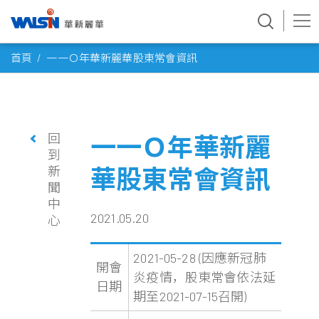
Skip
首頁
一一Ｏ年華新麗華股東常會資訊
to
content
回
一一Ｏ年華新麗
到
新
華股東常會資訊
聞
中
2021.05.20
心
2021-05-28 (因應新冠肺
開會
炎疫情，股東常會依法延
日期
期至2021-07-15召開)