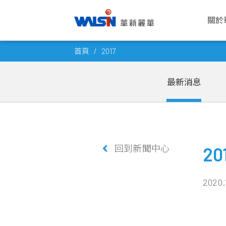
關於
Skip
關於華新麗華
事業版圖
投資者專欄
成為華新人
企業永續
公司
電線
公司
華新
企業
首頁
2017
to
華新麗華股份有限公司成立於1966
華新麗華積極致力於基礎材料研發與
華新麗華事業體不斷成長，集團企業
每位員工的未來，是華新麗華的經營
華新將ESG工作落實於日常營運之
願景與
電力電
概述
薪酬福
氣候行
content
年，致力電線電纜、不銹鋼、資源事
科技應用，在電線電纜、不銹鋼、資
員工已逾五萬人，總資產逾百億美
重心，華新大家庭歡迎你的加入，一
中，驅動在經濟、社會、環境各個發
最新消息
公司概
通信線
董事會
工作環
友善職
業、地產開發及再生能源領域，為大
源事業、商貿地產及再生能源領域中
元。瞭解華新麗華的經營格局，你將
同創造屬於彼此的燦爛未來！
展面向都能有穩健持續的進步，為永
創辦人
產業電
功能委
員工活
永續治
中華區電線電纜與不銹鋼產業領導廠
厚植實力，朝向製造服務業，成為企
找到最豐盈的投資佈局！
續企業經營打下穩固根基。
商，至今已發展成為高科技及能源投
業經營的卓越典範。
發展里
銅線材
公司重
社群連
高值轉
了解更多
資之跨國企業集團。
了解更多
了解更多
團隊與
內部稽
員工意
了解更多
回到新聞中心
轉投資
風險管
20
了解更多
人權政
2020.