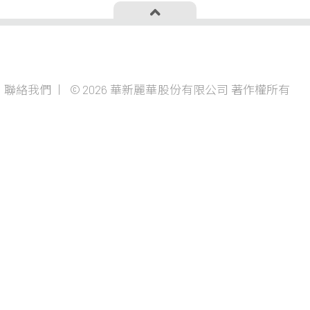
投資者專欄
成為華新
聯絡我們
© 2026 華新麗華股份有限公司 著作權所有
資源事業
公司治理
華新生活
金屬原材料採購
財務資訊
加入華新
價格風險控管
股東服務
學習發展
鎳生鐵生產與銷售
法人說明會
代理服務
商貿地產事業
建設開發
資產管理