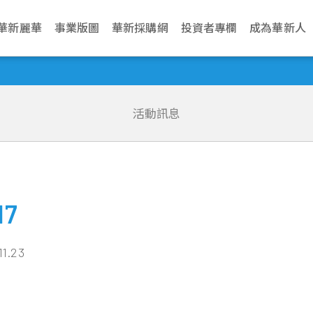
華新麗華
事業版圖
華新採購網
投資者專欄
成為華新人
介紹
電纜事業
治理
生活
永續網站
不銹鋼事業
財務資訊
新聞中心
加入華新
資源事業
股東服務
華新麗華永續發展基金會
聯絡我們
學習發展
商貿地產事
法人說明會
文化
纜
利
動與環境管理
Steeval® 奇沃冷精
公司基本資料
最新消息
應徵管道
鎳生鐵生產與銷售
股東會
關於基金會
營運據點
訓練地圖
建設開發
當季召開資訊
棒
活動訊息
述
纜
境
場與社會關懷
每月營業額報告
活動訊息
應徵流程
冰鎳生產與銷售
股價資訊
關注領域
業務窗口
學習型組織
資產管理
歷年資料
盤元
典範
纜
員會
動
理與創新價值
每季財務報告
文件中心
遇見華新人
代理服務
股利紀錄
解憂雜貨店
利害關係人
華新麗華學院
物業管理
無縫鋼管
程
要規章
結
型與智慧製造
公司年報
求職問答集
重大訊息公告
最新消息
熱軋棒
組織
核
見調查
信用評等
問答集
熱/冷軋鋼捲
企業
理
17
聯絡窗口
精密薄板
策
小鋼胚/扁鋼胚/鋼
11.23
錠