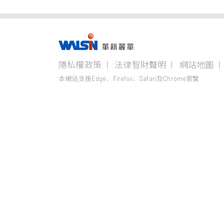
事業版圖
隱私權政策
法律智財聲明
網站地圖
電線電纜事業
不銹鋼事業
本網站支援Edge、Firefox、Safari及Chrome瀏覽
電力電纜
Steeval®
奇沃冷精棒
通信線纜
盤元
產業電纜
無縫鋼管
銅線材
熱軋棒
鋼線纜
熱/冷軋鋼捲
精密薄板
小鋼胚/扁鋼胚/鋼
錠