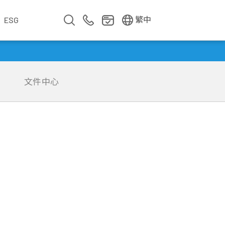
EN
简中
繁中
ESG
業
文件中心
企業影片
企業簡介
公司年報
遇見華新人
年度專題