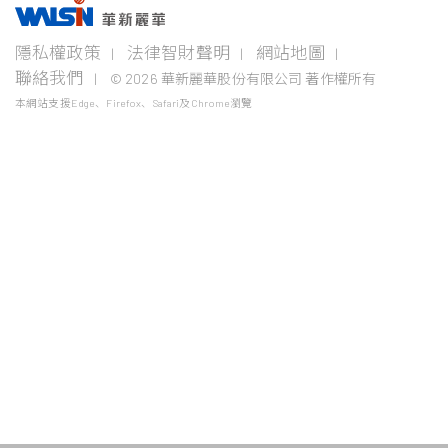
事業版圖
投資
成為
關於
企業
隱私權政策
法律智財聲明
網站地圖
者專
華新
華新
永續
欄
人
麗華
聯絡我們
© 2026 華新麗華股份有限公司 著作權所有
電線
不銹鋼事
資源
電纜
業
事業
本網站支援Edge、Firefox、Safari及Chrome瀏覽
企業永
事業
續概觀
公司治
華新生
公司介
Steeval®
金
理
活
紹
電
奇沃冷
屬
關注領
力
精棒
原
域
財務資
加入華
新聞中
電
材
訊
新
心
盤元
纜
料
報告書
採
股東服
學習發
聯絡我
無縫鋼
通
最新活
購
務
展
們
管
信
動
線
價
法人說
熱軋棒
年度專
纜
格
明會
題
風
熱/冷軋
產
險
鋼捲
業
控
電
管
精密薄
纜
板
鎳
銅
生
小鋼胚/
線
鐵
扁鋼胚/