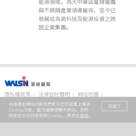
能源領域，為大中華區電線電纜
與不銹鋼產業領導廠商，至今已
發展成為高科技及能源投資之跨
國企業集團。
事業版圖
投資
成為
關於
企業
隱私權政策
法律智財聲明
網站地圖
者專
華新
華新
永續
欄
人
麗華
聯絡我們
© 2026 華新麗華股份有限公司 著作權所有
電線
不銹鋼事
資源
為增進此網站功能我們將在您的裝置上傳送
知道了
電纜
業
事業
Cookies功能。當您繼續瀏覽本網站，我們
本網站支援Edge、Firefox、Safari及Chrome瀏覽
企業永
事業
將推定您已同意使用Cookies，請見此
連結
。
續概觀
公司治
華新生
公司介
Steeval®
金
理
活
紹
電
奇沃冷
屬
關注領
力
精棒
原
域
財務資
加入華
新聞中
電
材