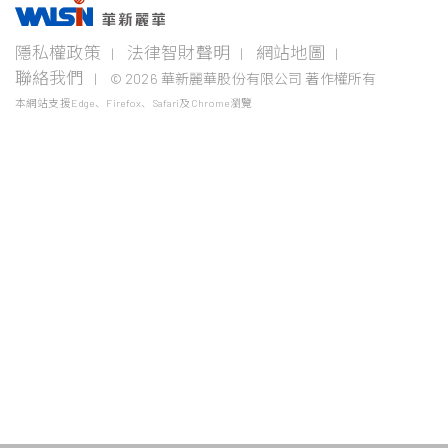
事業版圖
投資
成為
關於
企業
隱私權政策
法律智財聲明
網站地圖
者專
華新
華新
永續
欄
人
麗華
聯絡我們
© 2026 華新麗華股份有限公司 著作權所有
電線
不銹鋼事
資源
電纜
業
事業
本網站支援Edge、Firefox、Safari及Chrome瀏覽
企業永
事業
續概觀
公司治
華新生
公司介
Steeval®
金
理
活
紹
電
奇沃冷
屬
關注領
力
精棒
原
域
財務資
加入華
新聞中
電
材
訊
新
心
盤元
纜
料
報告書
採
股東服
學習發
聯絡我
無縫鋼
通
最新活
購
務
展
們
管
信
動
線
價
法人說
熱軋棒
年度專
纜
格
明會
題
風
熱/冷軋
產
險
鋼捲
業
控
電
管
精密薄
纜
板
鎳
銅
生
小鋼胚/
線
鐵
扁鋼胚/