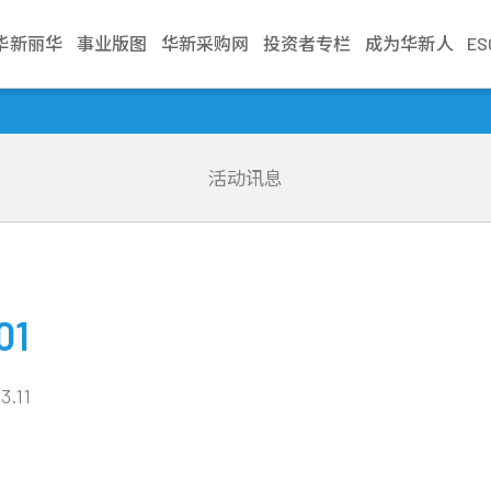
华新丽华
事业版图
华新采购网
投资者专栏
成为华新人
E
介绍
电缆事业
治理
生活
不锈钢事业
财务资讯
新闻中心
加入华新
资源事业
股东服务
联络我们
学习发展
商贸地产
法人说明会
文化
缆
利
Steeval® 奇沃冷精
公司基本资料
最新消息
应征管道
镍生铁生产与销售
股东会
业务窗口
训练地图
建设开發
当季召开资讯
棒
活动讯息
述
缆
境
每月营业额报告
活动讯息
应征流程
冰镍生产与销售
股价资讯
利害关係人
学习型组织
资产管理
历年资料
盘元
典范
缆
员会
动
每季财务报告
文件中心
遇见华新人
代理服务
股利纪录
营运据点
华新丽华学院
物业管理
无缝钢管
程
要规章
结
公司年报
求职问答集
重大讯息公告
热轧棒
组织
核
见调查
信用评等
问答集
热/冷轧钢捲
企业
理
01
联络窗口
精密薄板
策
小钢胚/扁钢胚/钢
3.11
锭