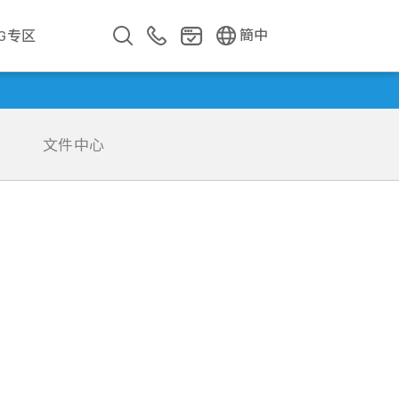
EN
繁中
簡中
SG专区
文件中心
企业影片
企业简介
公司年报
遇见华新人