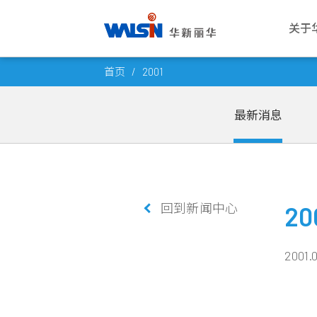
关于
Skip
关于华新丽华
事业版图
投资者专栏
成为华新人
公司
电线
公司
华新
首页
2001
to
华新丽华股份有限公司成立于1966
华新丽华积极致力于基础材料研发与
华新丽华事业体不断成长，集团企业
每位员工的未来，是华新丽华的经营
愿景与
电力电
概述
薪酬福
content
年，致力电线电缆、不锈钢、资源事
科技应用，在电线电缆、不锈钢、资
员工已逾五万人，总资产逾百亿美
重心，华新大家庭欢迎你的加入，一
最新消息
公司概
通信线
董事会
工作环
业、地产开发及再生能源领域，为大
源事业、商贸地产及再生能源领域中
元。瞭解华新丽华的经营格局，你将
同创造属于彼此的灿烂未来！
创办人
产业电
功能委
员工活
中华区电线电缆与不锈钢产业领导厂
厚植实力，朝向制造服务业，成为企
找到最丰盈的投资佈局！
商，至今已发展成为高科技及能源投
业经营的卓越典范。
发展里
铜线材
公司重
社群连
进一步瞭解
资之跨国企业集团。
进一步瞭解
团队与
内部稽
员工意
进一步瞭解
回到新闻中心
转投资
风险管
20
进一步瞭解
人权政
2001.0