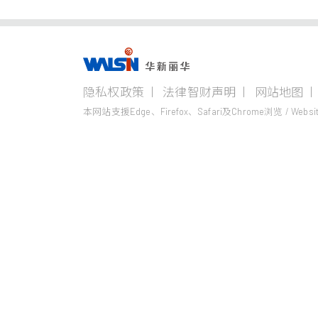
事业版图
隐私权政策
法律智财声明
网站地图
电线电缆事业
不锈钢事业
本网站支援Edge、Firefox、Safari及Chrome浏览
/ Websi
电力电缆
Steeval®
奇沃冷精棒
通信线缆
盘元
产业电缆
无缝钢管
铜线材
热轧棒
钢线缆
热/冷轧钢捲
精密薄板
小钢胚/扁钢胚/钢
锭