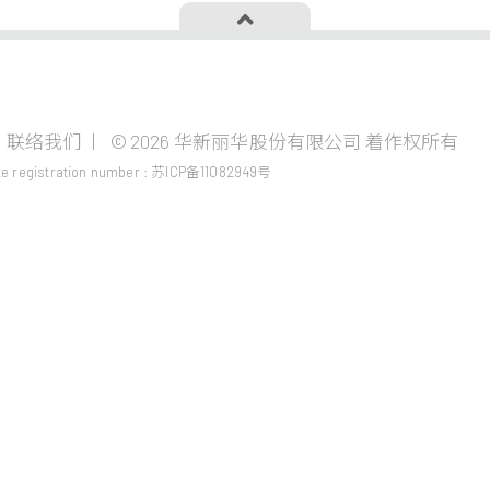
投资者专栏
成为华新
联络我们
© 2026 华新丽华股份有限公司 着作权所有
资源事业
公司治理
华新生活
te registration number : 苏ICP备11082949号
金属原材料採购
财务资讯
加入华新
价格风险控管
股东服务
学习发展
镍生铁生产与销售
法人说明会
代理服务
商贸地产事业
建设开發
资产管理