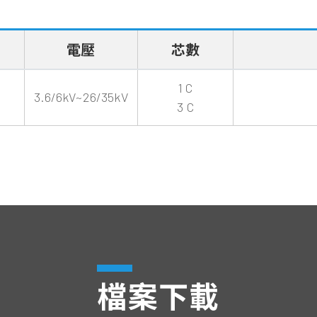
電壓
芯數
1 C
3.6/6kV~26/35kV
3 C
檔案下載