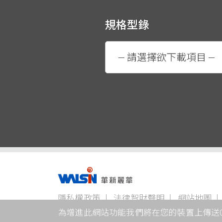
規格型錄
事業版圖
隱私權政策
法律智財聲明
網站地圖
電線電纜事業
不銹鋼事業
為增進此網站功能我們將在您的裝置上傳送Co
本網站支援Edge、Firefox、Safari及Chrome瀏覽