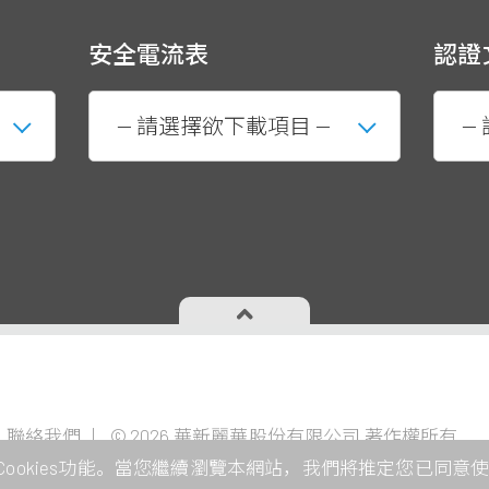
安全電流表
認證
投資者專欄
成為華新
聯絡我們
© 2026 華新麗華股份有限公司 著作權所有
資源事業
公司治理
華新生活
okies功能。當您繼續瀏覽本網站，我們將推定您已同意使用C