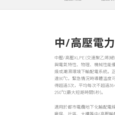
中/高壓電
中壓/高壓XLPE (交連聚乙烯
與電氣特性、物理、機械性能
燥或潮濕環境下輸配電系統。
達90°C，緊急情況時導體溫度可達
得超過3次，平均每次不超過36
250°C(最大短路時間5秒)。
適用於都市電纜地下化輸配電
廠房、社區、大樓等中/高壓輸