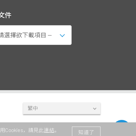
文件
人
關於華新麗華
企業永續
公司介紹
企業永續概觀
ookies，請見此
連結
。
知道了