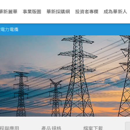
華新麗華
事業版圖
華新採購網
投資者專欄
成為華新人
介紹
電纜事業
治理
生活
永續網站
不銹鋼事業
財務資訊
新聞中心
加入華新
資源事業
股東服務
華新麗華永續發展基金會
聯絡我們
學習發展
商貿地產事
法人說明會
壓電力電纜
文化
纜
利
動與環境管理
Steeval® 奇沃冷精
公司基本資料
最新消息
應徵管道
鎳生鐵生產與銷售
股東會
關於基金會
營運據點
訓練地圖
建設開發
當季召開資訊
棒
述
纜
境
場與社會關懷
每月營業額報告
活動訊息
應徵流程
冰鎳生產與銷售
股價資訊
關注領域
業務窗口
學習型組織
資產管理
歷年資料
盤元
典範
纜
員會
動
理與創新價值
每季財務報告
文件中心
遇見華新人
代理服務
股利紀錄
解憂雜貨店
利害關係人
華新麗華學院
物業管理
無縫鋼管
程
要規章
結
型與智慧製造
公司年報
求職問答集
重大訊息公告
最新消息
熱軋棒
組織
核
見調查
信用評等
問答集
熱/冷軋鋼捲
企業
理
聯絡窗口
精密薄板
策
小鋼胚/扁鋼胚/鋼
錠
程與應用
產品規格
檔案下載