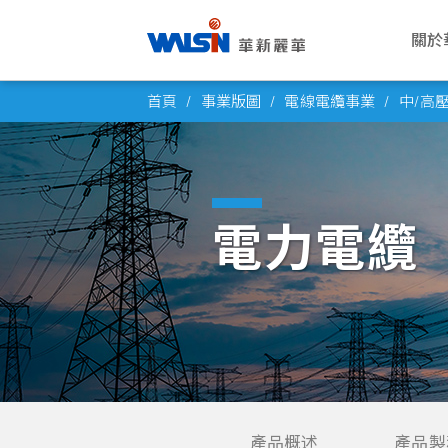
關於
Skip
關於華新麗華
事業版圖
投資者專欄
成為華新人
企業永續
公司
電線
公司
華新
企業
首頁
事業版圖
電線電纜事業
中/高
to
華新麗華股份有限公司成立於1966
華新麗華積極致力於基礎材料研發與
華新麗華事業體不斷成長，集團企業
每位員工的未來，是華新麗華的經營
華新將ESG工作落實於日常營運之
願景與
電力電
概述
薪酬福
氣候行
content
年，致力電線電纜、不銹鋼、資源事
科技應用，在電線電纜、不銹鋼、資
員工已逾五萬人，總資產逾百億美
重心，華新大家庭歡迎你的加入，一
中，驅動在經濟、社會、環境各個發
公司概
通信線
董事會
工作環
友善職
業、地產開發及再生能源領域，為大
源事業、商貿地產及再生能源領域中
元。瞭解華新麗華的經營格局，你將
同創造屬於彼此的燦爛未來！
展面向都能有穩健持續的進步，為永
創辦人
產業電
功能委
員工活
永續治
中華區電線電纜與不銹鋼產業領導廠
厚植實力，朝向製造服務業，成為企
找到最豐盈的投資佈局！
續企業經營打下穩固根基。
電力電纜
商，至今已發展成為高科技及能源投
業經營的卓越典範。
發展里
銅線材
公司重
社群連
高值轉
了解更多
資之跨國企業集團。
了解更多
了解更多
團隊與
內部稽
員工意
了解更多
轉投資
風險管
了解更多
人權政
產品概述
產品製