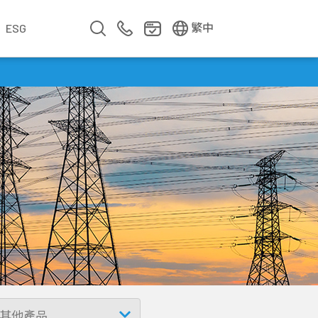
EN
简中
繁中
ESG
業
企業影片
企業簡介
公司年報
遇見華新人
年度專題