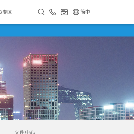
EN
繁中
簡中
SG专区
企业影片
企业简介
公司年报
遇见华新人
文件中心