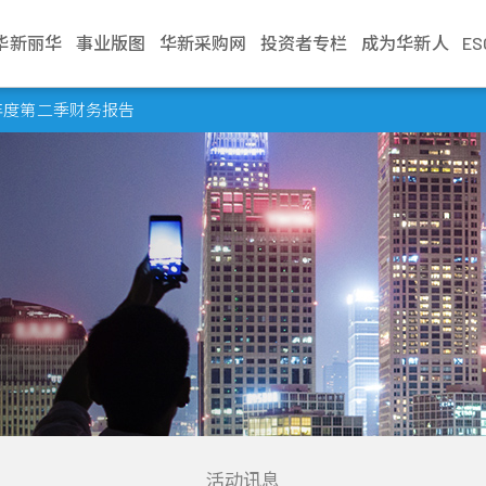
华新丽华
事业版图
华新采购网
投资者专栏
成为华新人
E
介绍
电缆事业
治理
生活
不锈钢事业
财务资讯
新闻中心
加入华新
资源事业
股东服务
联络我们
学习发展
商贸地产
法人说明会
年度第二季财务报告
文化
缆
利
Steeval® 奇沃冷精
公司基本资料
最新消息
应征管道
镍生铁生产与销售
股东会
业务窗口
训练地图
建设开發
当季召开资讯
棒
述
缆
境
每月营业额报告
活动讯息
应征流程
冰镍生产与销售
股价资讯
利害关係人
学习型组织
资产管理
历年资料
盘元
典范
缆
员会
动
每季财务报告
文件中心
遇见华新人
代理服务
股利纪录
营运据点
华新丽华学院
物业管理
无缝钢管
程
要规章
结
公司年报
求职问答集
重大讯息公告
热轧棒
组织
核
见调查
信用评等
问答集
热/冷轧钢捲
企业
理
联络窗口
精密薄板
策
小钢胚/扁钢胚/钢
锭
活动讯息