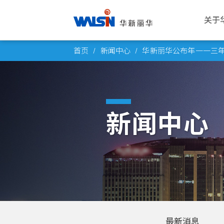
关于
Skip
关于华新丽华
事业版图
投资者专栏
成为华新人
公司
电线
公司
华新
首页
新闻中心
华新丽华公布年一一三
to
华新丽华股份有限公司成立于1966
华新丽华积极致力于基础材料研发与
华新丽华事业体不断成长，集团企业
每位员工的未来，是华新丽华的经营
愿景与
电力电
概述
薪酬福
content
年，致力电线电缆、不锈钢、资源事
科技应用，在电线电缆、不锈钢、资
员工已逾五万人，总资产逾百亿美
重心，华新大家庭欢迎你的加入，一
公司概
通信线
董事会
工作环
业、地产开发及再生能源领域，为大
源事业、商贸地产及再生能源领域中
元。瞭解华新丽华的经营格局，你将
同创造属于彼此的灿烂未来！
创办人
产业电
功能委
员工活
中华区电线电缆与不锈钢产业领导厂
厚植实力，朝向制造服务业，成为企
找到最丰盈的投资佈局！
新闻中心
商，至今已发展成为高科技及能源投
业经营的卓越典范。
发展里
铜线材
公司重
社群连
进一步瞭解
资之跨国企业集团。
进一步瞭解
团队与
内部稽
员工意
进一步瞭解
转投资
风险管
进一步瞭解
人权政
最新消息