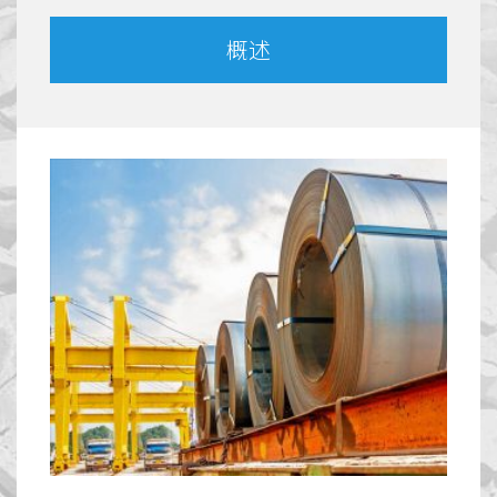
概述
镍生铁主要供钢厂冶炼不锈钢，与废钢同为最
具成本优势的不锈钢原料。华新丽华长久以来
专注在不锈钢领域耕耘，体认到市场竞争加
剧、国际镍价与不锈钢原料价格连动性降低之
现况，遂注资于印度尼西亚苏拉威西岛成立华
新镍业公司，从事不锈钢上游原料镍生铁之生
冰镍为储能电池主要材料之一，因应全球电动
产及销售，以强化上游原物料稳定供应与避
车产业兴起，储能电池用镍需求持续提升。华
险。
新丽华透过RKEF镍生铁转制冰镍之工艺跨入电
业务联络窗口
池镍供应链，进一步深耕镍资源产业。未来在