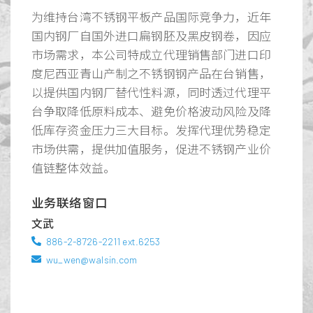
面对电池产业链持续蓬勃发展时，将使生产与
文武
为维持台湾不锈钢平板产品国际竞争力，近年
销售上保持高度竞争力。
886-2-8726-2211 ext.6253
国内钢厂自国外进口扁钢胚及黑皮钢卷，因应
wu_wen@walsin.com
市场需求，本公司特成立代理销售部门进口印
业务联络窗口
度尼西亚青山产制之不锈钢钢产品在台销售，
文武
以提供国内钢厂替代性料源，同时透过代理平
886-2-8726-2211 ext.6253
台争取降低原料成本、避免价格波动风险及降
wu_wen@walsin.com
低库存资金压力三大目标。发挥代理优势稳定
市场供需，提供加值服务，促进不锈钢产业价
值链整体效益。
业务联络窗口
文武
886-2-8726-2211 ext.6253
wu_wen@walsin.com