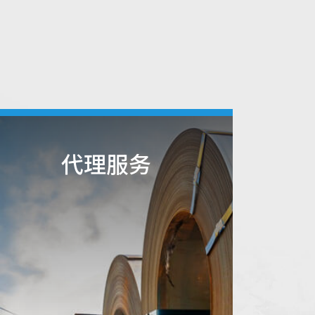
代理服务
为维
持台
概述
湾不
锈钢
平板