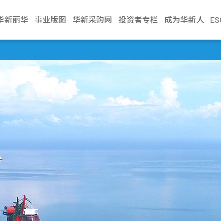
华新丽华
事业版图
华新采购网
投资者专栏
成为华新人
E
介绍
电缆事业
治理
生活
不锈钢事业
财务资讯
新闻中心
加入华新
资源事业
股东服务
联络我们
学习发展
商贸地产
法人说明会
文化
缆
利
Steeval® 奇沃冷精
公司基本资料
最新消息
应征管道
镍生铁生产与销售
股东会
业务窗口
训练地图
建设开發
当季召开资讯
棒
述
缆
境
每月营业额报告
活动讯息
应征流程
冰镍生产与销售
股价资讯
利害关係人
学习型组织
资产管理
历年资料
盘元
典范
缆
员会
动
每季财务报告
文件中心
遇见华新人
代理服务
股利纪录
营运据点
华新丽华学院
物业管理
无缝钢管
程
要规章
结
公司年报
求职问答集
重大讯息公告
热轧棒
组织
核
见调查
信用评等
问答集
热/冷轧钢捲
企业
理
联络窗口
精密薄板
策
小钢胚/扁钢胚/钢
锭