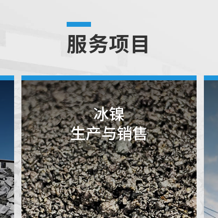
服务项目
冰镍
生产与销售
冰镍
为储
概述
能电
池主