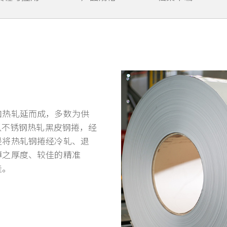
捲
加热轧延而成，多数为供
捲以不锈钢热轧黑皮钢捲，经
是将热轧钢捲经冷轧、退
薄之厚度、较佳的精准
佳。