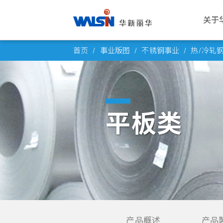
关于
Skip
关于华新丽华
事业版图
投资者专栏
成为华新人
公司
电线
公司
华新
首页
事业版图
不锈钢事业
热/冷轧
to
华新丽华股份有限公司成立于1966
华新丽华积极致力于基础材料研发与
华新丽华事业体不断成长，集团企业
每位员工的未来，是华新丽华的经营
愿景与
电力电
概述
薪酬福
content
年，致力电线电缆、不锈钢、资源事
科技应用，在电线电缆、不锈钢、资
员工已逾五万人，总资产逾百亿美
重心，华新大家庭欢迎你的加入，一
公司概
通信线
董事会
工作环
业、地产开发及再生能源领域，为大
源事业、商贸地产及再生能源领域中
元。瞭解华新丽华的经营格局，你将
同创造属于彼此的灿烂未来！
创办人
产业电
功能委
员工活
中华区电线电缆与不锈钢产业领导厂
厚植实力，朝向制造服务业，成为企
找到最丰盈的投资佈局！
平板类
商，至今已发展成为高科技及能源投
业经营的卓越典范。
发展里
铜线材
公司重
社群连
进一步瞭解
资之跨国企业集团。
进一步瞭解
团队与
内部稽
员工意
进一步瞭解
转投资
风险管
进一步瞭解
人权政
产品概述
产品