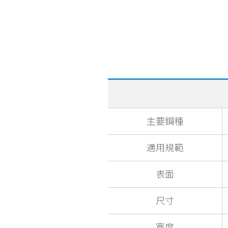
主要鋼種
適用規範
表面
尺寸
寬度