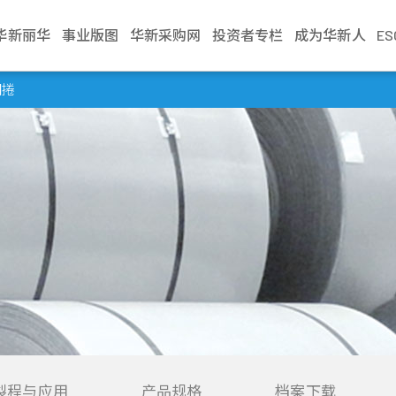
华新丽华
事业版图
华新采购网
投资者专栏
成为华新人
E
介绍
电缆事业
治理
生活
不锈钢事业
财务资讯
新闻中心
加入华新
资源事业
股东服务
联络我们
学习发展
商贸地产
法人说明会
钢捲
文化
缆
利
Steeval® 奇沃冷精
公司基本资料
最新消息
应征管道
镍生铁生产与销售
股东会
业务窗口
训练地图
建设开發
当季召开资讯
棒
述
缆
境
每月营业额报告
活动讯息
应征流程
冰镍生产与销售
股价资讯
利害关係人
学习型组织
资产管理
历年资料
盘元
典范
缆
员会
动
每季财务报告
文件中心
遇见华新人
代理服务
股利纪录
营运据点
华新丽华学院
物业管理
无缝钢管
程
要规章
结
公司年报
求职问答集
重大讯息公告
热轧棒
组织
核
见调查
信用评等
问答集
热/冷轧钢捲
企业
理
联络窗口
精密薄板
策
小钢胚/扁钢胚/钢
锭
製程与应用
产品规格
档案下载