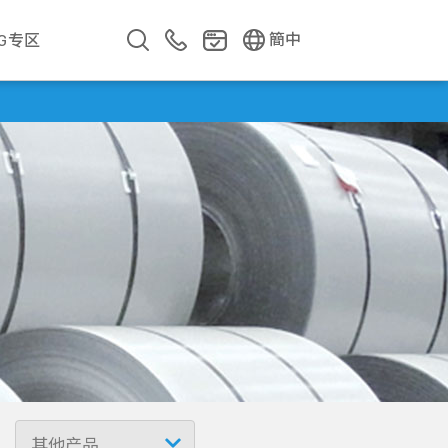
EN
繁中
簡中
SG专区
企业影片
企业简介
公司年报
遇见华新人