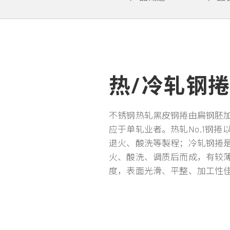
热/冷轧钢
不锈钢热轧黑皮钢捲由扁钢胚
应于单轧业者。热轧No.1钢
退火、酸洗等製程；冷轧钢捲
火、酸洗、调质后而成，有较
度，表面光滑、平整、加工性