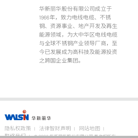
华新丽华股份有限公司成立于
1966年，致力电线电缆、不锈
钢、资源事业、地产开发及再生
能源领域，为大中华区电线电缆
与全球不锈钢产业领导厂商，至
今已发展成为高科技及能源投资
之跨国企业集团。
事业版图
投资
成为
关于
企业
隐私权政策
法律智财声明
网站地图
者专
华新
华新
永续
栏
人
丽华
联络我们
© 2026 华新丽华股份有限公司 着作权所有