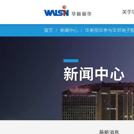
关于
Skip
关于华新丽华
事业版图
投资者专栏
成为华新人
公司
电线
公司
华新
首页
新闻中心
华新丽华参与华邦电子
to
华新丽华股份有限公司成立于1966
华新丽华积极致力于基础材料研发与
华新丽华事业体不断成长，集团企业
每位员工的未来，是华新丽华的经营
愿景与
电力电
概述
薪酬福
content
年，致力电线电缆、不锈钢、资源事
科技应用，在电线电缆、不锈钢、资
员工已逾五万人，总资产逾百亿美
重心，华新大家庭欢迎你的加入，一
公司概
通信线
董事会
工作环
业、地产开发及再生能源领域，为大
源事业、商贸地产及再生能源领域中
元。瞭解华新丽华的经营格局，你将
同创造属于彼此的灿烂未来！
创办人
产业电
功能委
员工活
中华区电线电缆与不锈钢产业领导厂
厚植实力，朝向制造服务业，成为企
找到最丰盈的投资佈局！
新闻中心
商，至今已发展成为高科技及能源投
业经营的卓越典范。
发展里
铜线材
公司重
社群连
进一步瞭解
资之跨国企业集团。
进一步瞭解
团队与
内部稽
员工意
进一步瞭解
转投资
风险管
进一步瞭解
人权政
最新消息