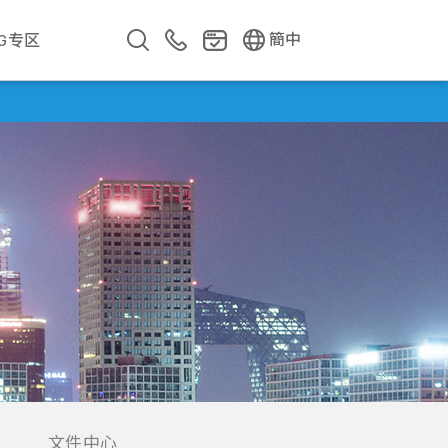
EN
繁中
簡中
SG专区
企业影片
企业简介
公司年报
遇见华新人
文件中心