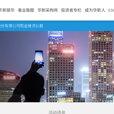
华新丽华
事业版图
华新采购网
投资者专栏
成为华新人
E
介绍
电缆事业
治理
生活
不锈钢事业
财务资讯
新闻中心
加入华新
资源事业
股东服务
联络我们
学习发展
商贸地产
法人说明会
股份有限公司现金增资认股
文化
缆
利
Steeval® 奇沃冷精
公司基本资料
最新消息
应征管道
镍生铁生产与销售
股东会
业务窗口
训练地图
建设开發
当季召开资讯
棒
述
缆
境
每月营业额报告
活动讯息
应征流程
冰镍生产与销售
股价资讯
利害关係人
学习型组织
资产管理
历年资料
盘元
典范
缆
员会
动
每季财务报告
文件中心
遇见华新人
代理服务
股利纪录
营运据点
华新丽华学院
物业管理
无缝钢管
程
要规章
结
公司年报
求职问答集
重大讯息公告
热轧棒
组织
核
见调查
信用评等
问答集
热/冷轧钢捲
企业
理
联络窗口
精密薄板
策
小钢胚/扁钢胚/钢
锭
活动讯息