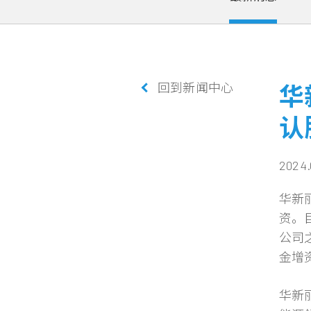
回到新闻中心
华
认
2024.
华新
资。
公司
金增
华新