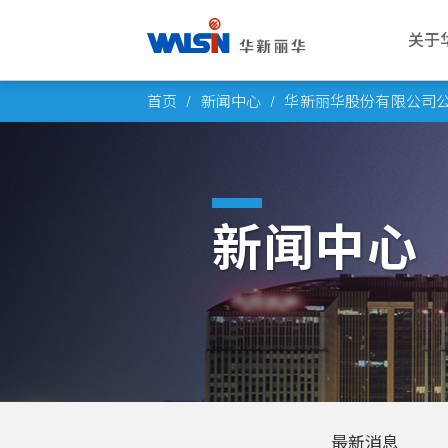
关于
Skip
关于华新丽华
事业版图
投资者专栏
成为华新人
公司
电线
公司
华新
首页
新闻中心
华新丽华股份有限公司公布
to
华新丽华股份有限公司成立于1966
华新丽华积极致力于基础材料研发与
华新丽华事业体不断成长，集团企业
每位员工的未来，是华新丽华的经营
愿景与
电力电
概述
薪酬福
content
年，致力电线电缆、不锈钢、资源事
科技应用，在电线电缆、不锈钢、资
员工已逾五万人，总资产逾百亿美
重心，华新大家庭欢迎你的加入，一
公司概
通信线
董事会
工作环
业、地产开发及再生能源领域，为大
源事业、商贸地产及再生能源领域中
元。瞭解华新丽华的经营格局，你将
同创造属于彼此的灿烂未来！
创办人
产业电
功能委
员工活
中华区电线电缆与不锈钢产业领导厂
厚植实力，朝向制造服务业，成为企
找到最丰盈的投资佈局！
新闻中心
商，至今已发展成为高科技及能源投
业经营的卓越典范。
发展里
铜线材
公司重
社群连
进一步瞭解
资之跨国企业集团。
进一步瞭解
团队与
内部稽
员工意
进一步瞭解
转投资
风险管
进一步瞭解
人权政
最新消息