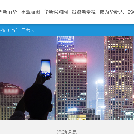
华新丽华
事业版图
华新采购网
投资者专栏
成为华新人
E
介绍
电缆事业
治理
生活
不锈钢事业
财务资讯
新闻中心
加入华新
资源事业
股东服务
联络我们
学习发展
商贸地产
法人说明会
2024年1月营收
文化
缆
利
Steeval® 奇沃冷精
公司基本资料
最新消息
应征管道
镍生铁生产与销售
股东会
业务窗口
训练地图
建设开發
当季召开资讯
棒
述
缆
境
每月营业额报告
活动讯息
应征流程
冰镍生产与销售
股价资讯
利害关係人
学习型组织
资产管理
历年资料
盘元
典范
缆
员会
动
每季财务报告
文件中心
遇见华新人
代理服务
股利纪录
营运据点
华新丽华学院
物业管理
无缝钢管
程
要规章
结
公司年报
求职问答集
重大讯息公告
热轧棒
组织
核
见调查
信用评等
问答集
热/冷轧钢捲
企业
理
联络窗口
精密薄板
策
小钢胚/扁钢胚/钢
锭
活动讯息