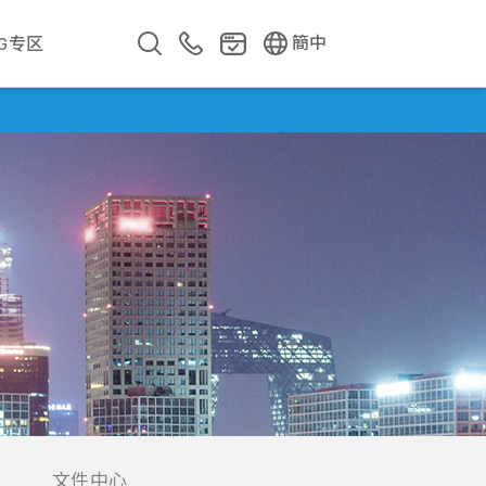
EN
繁中
簡中
SG专区
企业影片
企业简介
公司年报
遇见华新人
文件中心