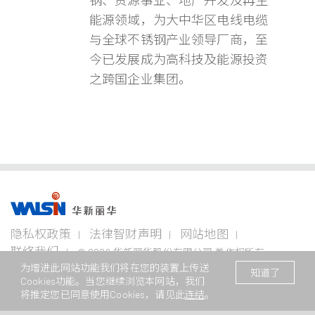
钢、资源事业、地产开发及再生
能源领域，为大中华区电线电缆
与全球不锈钢产业领导厂商，至
今已发展成为高科技及能源投资
之跨国企业集团。
事业版图
投资
成为
关于
企业
隐私权政策
法律智财声明
网站地图
者专
华新
华新
永续
栏
人
丽华
联络我们
© 2026 华新丽华股份有限公司 着作权所有
电线
不锈钢事
资源
电缆
为增进此网站功能我们将在您的装置上传送
业
事业
本网站支援Edge、Firefox、Safari及Chrome浏览
/ Website registration number : 苏
企业永
知道了
事业
Cookies功能。当您继续浏览本网站，我们
ICP备11082949号
续概观
公司治
华新生
公司介
Steeval®
金
将推定您已同意使用Cookies，请见此
连结
。
理
活
绍
电
奇沃冷
属
关注领