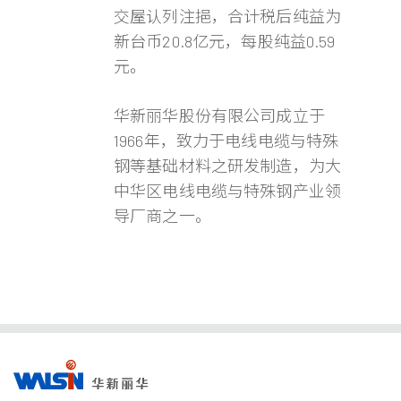
交屋认列注挹，合计税后纯益为
新台币20.8亿元，每股纯益0.59
元。
华新丽华股份有限公司成立于
1966年，致力于电线电缆与特殊
钢等基础材料之研发制造，为大
中华区电线电缆与特殊钢产业领
导厂商之一。
事业版图
投资
成为
关于
企业