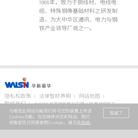
1966年，致力于铜线材、电线电
缆、特殊钢等基础材料之研发制
造，为大中华区通讯、电力与钢
铁产业领导厂商之一。
事业版图
投资
成为
关于
企业
隐私权政策
法律智财声明
网站地图
者专
华新
华新
永续
栏
人
丽华
联络我们
© 2026 华新丽华股份有限公司 着作权所有
电线
不锈钢事
资源
电缆
为增进此网站功能我们将在您的装置上传送
业
事业
本网站支援Edge、Firefox、Safari及Chrome浏览
/ Website registration number : 苏
企业永
知道了
事业
Cookies功能。当您继续浏览本网站，我们
ICP备11082949号
续概观
公司治
华新生
公司介
Steeval®
金
将推定您已同意使用Cookies，请见此
连结
。
理
活
绍
电
奇沃冷
属
关注领
力
精棒
原
域
财务资
加入华
新闻中