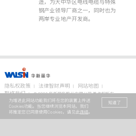
造，为大中华区电线电缆与特殊
钢产业领导厂商之一，同时也为
两岸专业地产开发商。
事业版图
投资
成为
关于
企业
隐私权政策
法律智财声明
网站地图
者专
华新
华新
永续
栏
人
丽华
联络我们
© 2026 华新丽华股份有限公司 着作权所有
电线
不锈钢事
资源
电缆
为增进此网站功能我们将在您的装置上传送
业
事业
本网站支援Edge、Firefox、Safari及Chrome浏览
/ Website registration number : 苏
企业永
知道了
事业
Cookies功能。当您继续浏览本网站，我们
ICP备11082949号
续概观
公司治
华新生
公司介
Steeval®
金
将推定您已同意使用Cookies，请见此
连结
。
理
活
绍
电
奇沃冷
属
关注领
力
精棒
原
域
财务资
加入华
新闻中
电
材
讯
新
心
盘元
缆
料
报告书