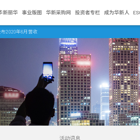
华新丽华
事业版图
华新采购网
投资者专栏
成为华新人
E
介绍
电缆事业
治理
生活
不锈钢事业
财务资讯
新闻中心
加入华新
资源事业
股东服务
联络我们
学习发展
商贸地产
法人说明会
2020年6月营收
文化
缆
利
Steeval® 奇沃冷精
公司基本资料
最新消息
应征管道
镍生铁生产与销售
股东会
业务窗口
训练地图
建设开發
当季召开资讯
棒
述
缆
境
每月营业额报告
活动讯息
应征流程
冰镍生产与销售
股价资讯
利害关係人
学习型组织
资产管理
历年资料
盘元
典范
缆
员会
动
每季财务报告
文件中心
遇见华新人
代理服务
股利纪录
营运据点
华新丽华学院
物业管理
无缝钢管
程
要规章
结
公司年报
求职问答集
重大讯息公告
热轧棒
组织
核
见调查
信用评等
问答集
热/冷轧钢捲
企业
理
联络窗口
精密薄板
策
小钢胚/扁钢胚/钢
锭
活动讯息