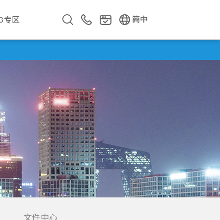
EN
繁中
簡中
SG专区
企业影片
企业简介
公司年报
遇见华新人
文件中心