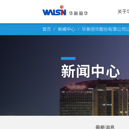
关于
Skip
关于华新丽华
事业版图
投资者专栏
成为华新人
公司
电线
公司
华新
首页
新闻中心
华新丽华股份有限公司公布
to
华新丽华股份有限公司成立于1966
华新丽华积极致力于基础材料研发与
华新丽华事业体不断成长，集团企业
每位员工的未来，是华新丽华的经营
愿景与
电力电
概述
薪酬福
content
年，致力电线电缆、不锈钢、资源事
科技应用，在电线电缆、不锈钢、资
员工已逾五万人，总资产逾百亿美
重心，华新大家庭欢迎你的加入，一
公司概
通信线
董事会
工作环
业、地产开发及再生能源领域，为大
源事业、商贸地产及再生能源领域中
元。瞭解华新丽华的经营格局，你将
同创造属于彼此的灿烂未来！
创办人
产业电
功能委
员工活
中华区电线电缆与不锈钢产业领导厂
厚植实力，朝向制造服务业，成为企
找到最丰盈的投资佈局！
新闻中心
商，至今已发展成为高科技及能源投
业经营的卓越典范。
发展里
铜线材
公司重
社群连
进一步瞭解
资之跨国企业集团。
进一步瞭解
团队与
内部稽
员工意
进一步瞭解
转投资
风险管
进一步瞭解
人权政
最新消息