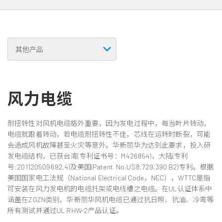
风力电缆
耐扭转性对风机电缆格外重要，因为发电过程中，每当叶片转动，
电缆就跟着转动，若电缆耐扭转性不佳，芯线在运转时断裂，可能
会造成风机故障甚至火灾等意外。华新丽华为达到此要求，投入研
发电缆结构，已获台湾(专利证书号：M426854)，大陆(专利
号:201120509692.4)及美国(Patent No.US8,729,390 B2)专利。根据
美国国家电工法规（National Electrical Code，NEC），WTTC是指
可安装在风力发电机的电缆托架或电线槽之电缆。在UL认证体系中
涵盖在ZGZN类别，华新丽华风机电缆已通过抗日照、抗油、冷弯等
所有测试并通过UL RHW-2产品认证。