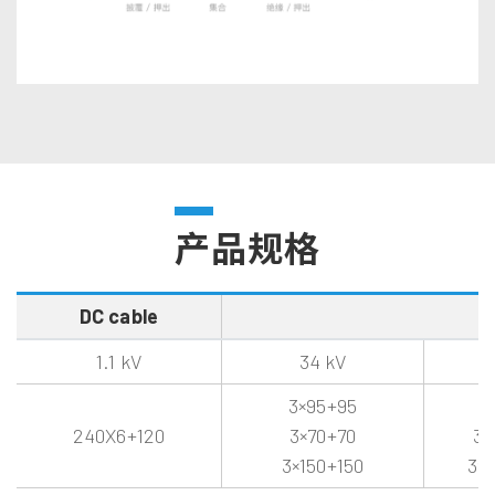
产品规格
DC cable
H
1.1 kV
34 kV
3×95+95
3
240X6+120
3×70+70
3×
3×150+150
3×