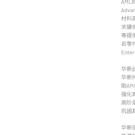
AML
Adv
材料
关键供
等提
名零件
Enter
华新
华新
助A
强化
高阶
巩固
华新