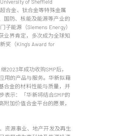
ty of Sheffield
专精于不锈钢、超合金、钛合金等特殊金属
天、国防、核能及能源等产业的
能源（Siemens Energy）
屡获业界肯定，多次成为全球知
g’s Award for
2023年成功收购SMP后，
应用的产品与服务。华新拟藉
镍基合金的材料性能与质量，并
步表示：「华新将结合SMP的
级高附加价值合金平台的愿景，
钢、资源事业、地产开发及再生