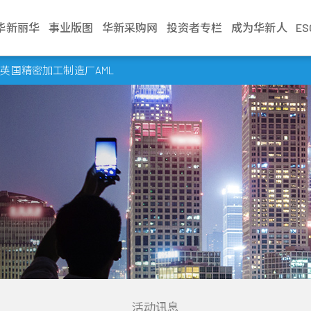
华新丽华
事业版图
华新采购网
投资者专栏
成为华新人
E
介绍
电缆事业
治理
生活
不锈钢事业
财务资讯
新闻中心
加入华新
资源事业
股东服务
联络我们
学习发展
商贸地产
法人说明会
资英国精密加工制造厂AML
文化
缆
利
Steeval® 奇沃冷精
公司基本资料
最新消息
应征管道
镍生铁生产与销售
股东会
业务窗口
训练地图
建设开發
当季召开资讯
棒
述
缆
境
每月营业额报告
活动讯息
应征流程
冰镍生产与销售
股价资讯
利害关係人
学习型组织
资产管理
历年资料
盘元
典范
缆
员会
动
每季财务报告
文件中心
遇见华新人
代理服务
股利纪录
营运据点
华新丽华学院
物业管理
无缝钢管
程
要规章
结
公司年报
求职问答集
重大讯息公告
热轧棒
组织
核
见调查
信用评等
问答集
热/冷轧钢捲
企业
理
联络窗口
精密薄板
策
小钢胚/扁钢胚/钢
锭
活动讯息