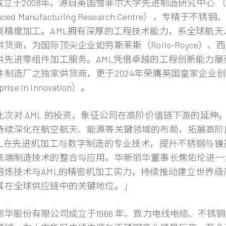
成立于2008年，源自英国雪菲尔大学先进制造研究中心 （Universi
anced Manufacturing Research Centre），
高精度加工。AML拥有深厚的工程技术能力，系全球航
货商，为国际顶尖企业如劳斯莱斯（Rolls-Royce）、西门子
供先进零组件加工服务。AML凭借卓越的工程创新能力
制造厂之独家供货商，更于2024年荣膺英国皇家企业创新奖（Kin
prise in Innovation）。
此次对 AML 的投资，象征公司在高阶价值链下游的延伸。继
持续深化在航空航天、能源等关键领域的布局，拓展高阶
ML在先进机加工与数字制造的专业技术，提升不锈钢与
高端制造技术的整合与应用。华新丽华董事长焦佑伦进一
熔炼技术与AML的精密机加工实力，持续推动建立世界
其在全球供应链中的关键地位。」
丽华股份有限公司成立于1966 年，致力电线电缆、不锈