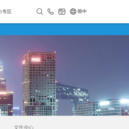
EN
繁中
簡中
SG专区
企业影片
企业简介
公司年报
遇见华新人
文件中心