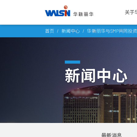
关于
Skip
关于华新丽华
事业版图
投资者专栏
成为华新人
公司
电线
公司
华新
首页
新闻中心
华新丽华与SMP共同投
to
华新丽华股份有限公司成立于1966
华新丽华积极致力于基础材料研发与
华新丽华事业体不断成长，集团企业
每位员工的未来，是华新丽华的经营
愿景与
电力电
概述
薪酬福
content
年，致力电线电缆、不锈钢、资源事
科技应用，在电线电缆、不锈钢、资
员工已逾五万人，总资产逾百亿美
重心，华新大家庭欢迎你的加入，一
公司概
通信线
董事会
工作环
业、地产开发及再生能源领域，为大
源事业、商贸地产及再生能源领域中
元。瞭解华新丽华的经营格局，你将
同创造属于彼此的灿烂未来！
创办人
产业电
功能委
员工活
中华区电线电缆与不锈钢产业领导厂
厚植实力，朝向制造服务业，成为企
找到最丰盈的投资佈局！
新闻中心
商，至今已发展成为高科技及能源投
业经营的卓越典范。
发展里
铜线材
公司重
社群连
进一步瞭解
资之跨国企业集团。
进一步瞭解
团队与
内部稽
员工意
进一步瞭解
转投资
风险管
进一步瞭解
人权政
最新消息