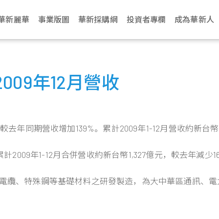
華新麗華
事業版圖
華新採購網
投資者專欄
成為華新人
介紹
電纜事業
治理
生活
永續網站
不銹鋼事業
財務資訊
新聞中心
加入華新
資源事業
股東服務
華新麗華永續發展基金會
聯絡我們
學習發展
商貿地產事
法人說明會
文化
纜
利
動與環境管理
Steeval® 奇沃冷精
公司基本資料
最新消息
應徵管道
鎳生鐵生產與銷售
股東會
關於基金會
營運據點
訓練地圖
建設開發
當季召開資訊
09年12月營收
棒
述
纜
境
場與社會關懷
每月營業額報告
活動訊息
應徵流程
冰鎳生產與銷售
股價資訊
關注領域
業務窗口
學習型組織
資產管理
歷年資料
盤元
典範
纜
員會
動
理與創新價值
每季財務報告
文件中心
遇見華新人
代理服務
股利紀錄
解憂雜貨店
利害關係人
華新麗華學院
物業管理
無縫鋼管
程
要規章
結
型與智慧製造
公司年報
求職問答集
重大訊息公告
最新消息
熱軋棒
去年同期營收增加139%。累計2009年1-12月營收約新台幣
組織
核
見調查
信用評等
問答集
熱/冷軋鋼捲
企業
理
聯絡窗口
精密薄板
2009年1-12月合併營收約新台幣1,327億元，較去年減少1
策
小鋼胚/扁鋼胚/鋼
錠
電線電纜、特殊鋼等基礎材料之研發製造，為大中華區通訊、