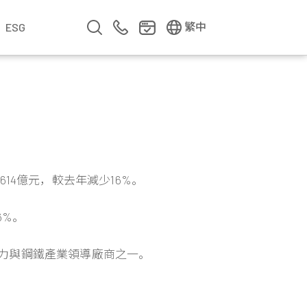
EN
简中
繁中
ESG
業
企業影片
企業簡介
公司年報
遇見華新人
年度專題
614億元，較去年減少16%。
6%。
電力與鋼鐵產業領導廠商之一。