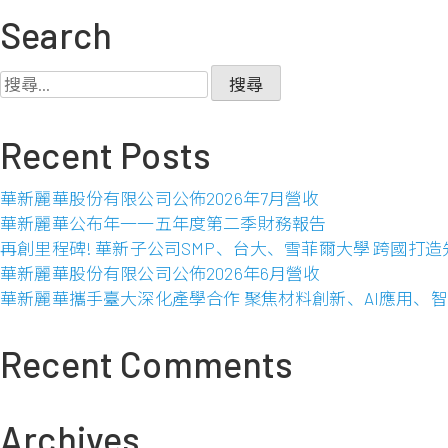
新
Search
麗
華
搜
股
尋
份
關
Recent Posts
有
鍵
限
字:
公
華新麗華股份有限公司公佈2026年7月營收
司
華新麗華公布年一一五年度第二季財務報告
公
再創里程碑! 華新子公司SMP、台大、雪菲爾大學 跨國打
佈
華新麗華股份有限公司公佈2026年6月營收
2009
華新麗華攜手臺大深化產學合作 聚焦材料創新、AI應用、
年
12
Recent Comments
月
營
收
Archives