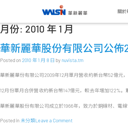
關於
月份:
2010 年 1 月
Skip
關於華新麗華
事業版圖
投資者專欄
成為華新人
企業永續
公司
電線
公司
華新
企業
to
華新麗華股份有限公司成立於1966
華新麗華積極致力於基礎材料研發與
華新麗華事業體不斷成長，集團企業
每位員工的未來，是華新麗華的經營
華新將ESG工作落實於日常營運之
願景與
電力電
概述
薪酬福
氣候行
content
華新麗華股份有限公司公佈20
年，致力電線電纜、不銹鋼、資源事
科技應用，在電線電纜、不銹鋼、資
員工已逾五萬人，總資產逾百億美
重心，華新大家庭歡迎你的加入，一
中，驅動在經濟、社會、環境各個發
公司概
通信線
董事會
工作環
友善職
業、地產開發及再生能源領域，為大
源事業、商貿地產及再生能源領域中
元。瞭解華新麗華的經營格局，你將
同創造屬於彼此的燦爛未來！
展面向都能有穩健持續的進步，為永
創辦人
產業電
功能委
員工活
永續治
中華區電線電纜與不銹鋼產業領導廠
厚植實力，朝向製造服務業，成為企
找到最豐盈的投資佈局！
續企業經營打下穩固根基。
Posted on
2010 年 1 月 8 日
by
nuvista.tm
商，至今已發展成為高科技及能源投
業經營的卓越典範。
發展里
銅線材
公司重
社群連
高值轉
了解更多
資之跨國企業集團。
了解更多
了解更多
華新麗華份有限公司2009年12月單月營收約新台幣52億元，較
團隊與
內部稽
員工意
了解更多
轉投資
風險管
了解更多
12月份單月合併營收約新台幣147億元，較去年增加122%。累計
人權政
華新麗華股份有限公司成立於1966年，致力於銅線材、
on
Posted in
未分類
Leave a Comment
華