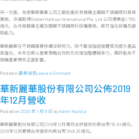
另一方面，為使華新鎳業公司工廠投產前參與鎳生鐵與不銹鋼原料貿易
業務，決議取得Golden Harbour International Pte. Ltd.公司債美金1.785
億元，合作發展鎳生鐵及開展不銹鋼原料採購業務，將可強化採購及避
險能力。
華新麗華在不銹鋼事業持續深耕努力，除不斷加強經營體質及提升產品
高值化，未來也將以產業策略合作的方式增加整體競爭力，期許能為不
銹鋼產業帶來正面影響。
on
Posted in
最新消息
Leave a Comment
華
華新麗華股份有限公司公佈2019
新
麗
年12月營收
華
與
Posted on
2020 年 1 月 9 日
by
Admin Nuvista
鼎
信
華新麗華股份有限公司2019年12月單月合併營收約新台幣116.94億元，
集
2019年12月累積合併營收約新台幣1348.35億元。
團
合