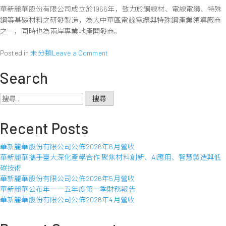
華新麗華股份有限公司成立於1966年，致力於銅線材、電線電纜、特殊
作
於
鋼等基礎材料之研發製造，為大中華區電線電纜與特殊鋼產業領導廠商
印
之一，同時也為兩岸專業地產開發商。
尼
展
on
Posted in
未分類
Leave a Comment
開
華
鎳
Search
新
生
麗
鐵
華
搜
策
股
尋
略
份
關
Recent Posts
性
有
鍵
投
限
字:
資
華新麗華股份有限公司公佈2026年6月營收
公
華新麗華攜手臺大深化產學合作 聚焦材料創新、AI應用、智慧製造與低
司
碳技術
公
華新麗華股份有限公司公佈2026年5月營收
佈
華新麗華公布年一一五年度第一季財務報告
2019
華新麗華股份有限公司公佈2026年4月營收
年
12
月