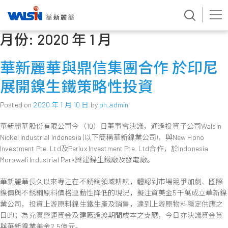
月份:
2020 年 1 月
Skip
to
content
華新麗華與鼎信集團合作 於印尼
展開鎳生鐵策略性投資
Posted on
2020 年 1 月 10 日
by
ph.admin
華新麗華股份有限公司今（10）日董事會決議，通過投資子公司Walsin
Nickel Industrial Indonesia (以下簡稱華新鎳業公司)，與New Hono
Investment Pte. Ltd及Perlux Investment Pte. Ltd合作，於Indonesia
Morowali Industrial Park興建鎳生鐵廠及發電廠。
華新麗華長久以來專注在不銹鋼領域耕耘，體認到市場競爭加劇、國際
鎳價與不銹鋼原料價格連動性降低的現況，擬注資美金5千萬成立華新鎳
業公司，投資上游原料鎳生鐵生產及銷售，達到上游原物料穩定供應之
目的；為充實營運資金及建廠過渡期間成本之支應，今日亦決議資金貸
與華新鎳業美金2.5億元。