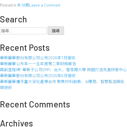
on
Posted in
未分類
Leave a Comment
華
Search
新
麗
華
搜
股
尋
份
關
Recent Posts
有
鍵
限
字:
華新麗華股份有限公司公佈2026年7月營收
公
華新麗華公布年一一五年度第二季財務報告
司
再創里程碑! 華新子公司SMP、台大、雪菲爾大學 跨國打造先進研發中心
公
華新麗華股份有限公司公佈2026年6月營收
佈
華新麗華攜手臺大深化產學合作 聚焦材料創新、AI應用、智慧製造與低
2012
碳技術
年
6
月
Recent Comments
營
收
Archives