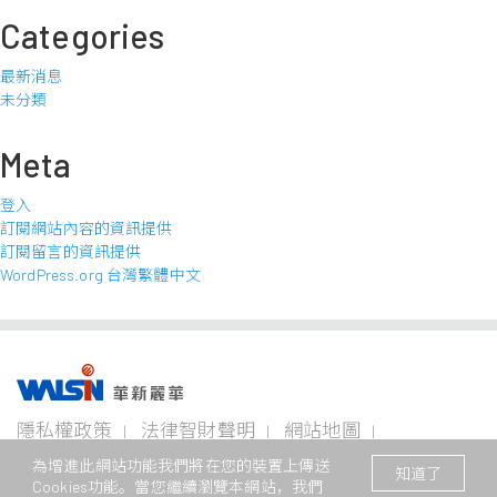
Categories
最新消息
未分類
Meta
登入
訂閱網站內容的資訊提供
訂閱留言的資訊提供
WordPress.org 台灣繁體中文
事業版圖
投資
成為
關於
企業
隱私權政策
法律智財聲明
網站地圖
者專
華新
華新
永續
欄
人
麗華
聯絡我們
© 2026 華新麗華股份有限公司 著作權所有
電線
不銹鋼事
資源
為增進此網站功能我們將在您的裝置上傳送
知道了
電纜
業
事業
Cookies功能。當您繼續瀏覽本網站，我們
本網站支援Edge、Firefox、Safari及Chrome瀏覽
企業永