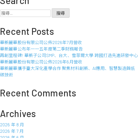
Search
麗
華
搜
股
尋
份
關
Recent Posts
有
鍵
限
字:
華新麗華股份有限公司公佈2026年7月營收
公
華新麗華公布年一一五年度第二季財務報告
司
再創里程碑! 華新子公司SMP、台大、雪菲爾大學 跨國打造先進研發中心
公
華新麗華股份有限公司公佈2026年6月營收
佈
華新麗華攜手臺大深化產學合作 聚焦材料創新、AI應用、智慧製造與低
2020
碳技術
年
8
月
Recent Comments
營
收
Archives
2026 年 8 月
2026 年 7 月
2026 年 6 月