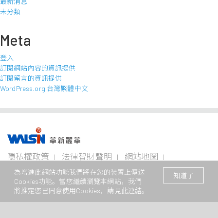
最新消息
未分類
Meta
登入
訂閱網站內容的資訊提供
訂閱留言的資訊提供
WordPress.org 台灣繁體中文
事業版圖
投資
成為
關於
企業
隱私權政策
法律智財聲明
網站地圖
者專
華新
華新
永續
欄
人
麗華
聯絡我們
© 2026 華新麗華股份有限公司 著作權所有
電線
不銹鋼事
資源
為增進此網站功能我們將在您的裝置上傳送
知道了
電纜
業
事業
Cookies功能。當您繼續瀏覽本網站，我們
本網站支援Edge、Firefox、Safari及Chrome瀏覽
企業永
事業
將推定您已同意使用Cookies，請見此
連結
。
續概觀
公司治
華新生
公司介
Steeval®
金
理
活
紹
電
奇沃冷
屬
關注領
力
精棒
原
域