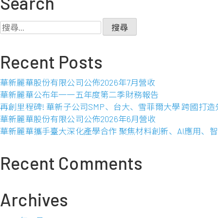
Search
搜
尋
關
Recent Posts
鍵
字:
華新麗華股份有限公司公佈2026年7月營收
華新麗華公布年一一五年度第二季財務報告
再創里程碑! 華新子公司SMP、台大、雪菲爾大學 跨國打
華新麗華股份有限公司公佈2026年6月營收
華新麗華攜手臺大深化產學合作 聚焦材料創新、AI應用、
Recent Comments
Archives