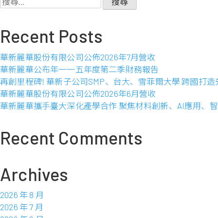
搜
股
尋
份
關
Recent Posts
有
鍵
限
字:
公
華新麗華股份有限公司公佈2026年7月營收
司
華新麗華公布年一一五年度第二季財務報告
公
再創里程碑! 華新子公司SMP、台大、雪菲爾大學 跨國打
佈
華新麗華股份有限公司公佈2026年6月營收
2013
華新麗華攜手臺大深化產學合作 聚焦材料創新、AI應用、
年
11
Recent Comments
月
營
收
Archives
2026 年 8 月
2026 年 7 月