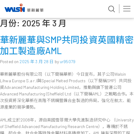
月份:
2025 年 3 月
Skip
to
content
華新麗華與SMP共同投資英國精密
加工製造廠AML
Posted on
2025 年 3 月 28 日
by
ur95079
華新麗華股份有限公司（以下簡稱華新）今日宣布，其子公司Walsin
Lihwa Europe S.a r.l與Special Melted Products（以下簡稱SMP）共同投
資Advanced Manufacturing Holding Limited，推動與旗下營運公司
Advanced Manufacturing (Sheffield) Ltd（以下簡稱AML）之戰略合作。本
次投資將深化華新在高階不銹鋼暨鎳合金製造的佈局，強化在航太、能
源產業的競爭優勢。
AML成立於2008年，源自英國雪菲爾大學先進製造研究中心 （University
of Sheffield Advanced Manufacturing Research Centre），專精於不銹
鋼、超合金、鈦合金等特殊金屬材料高精度加工。AML擁有深厚的工程