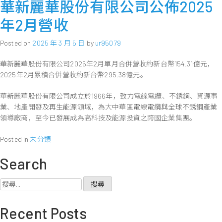
華新麗華股份有限公司公佈2025
年2月營收
Posted on
2025 年 3 月 5 日
by
ur95079
華新麗華股份有限公司2025年2月單月合併營收約新台幣154.31億元，
2025年2月累積合併營收約新台幣295.38億元。
華新麗華股份有限公司成立於1966年，致力電線電纜、不銹鋼、資源事
業、地產開發及再生能源領域，為大中華區電線電纜與全球不銹鋼產業
領導廠商，至今已發展成為高科技及能源投資之跨國企業集團。
Posted in
未分類
Search
搜
尋
關
Recent Posts
鍵