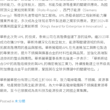
技術能力，係全球航太、國防、核能及能源等產業的關鍵供應商，為國
際頂尖企業如勞斯萊斯（Rolls-Royce）、西門子能源（Siemens
Energy）等提供先進零組件加工服務。AML憑藉卓越的工程創新能力屢
獲業界肯定，多次成為全球知名零件製造廠之獨家供應商，更於2024年
榮膺英國皇家企業創新獎（King’s Award for Enterprise in Innovation）。
華新此次對 AML 的投資，象徵公司在高階價值鏈下游的延伸。繼2023年
成功收購SMP後，華新持續深化在航空航太、能源等關鍵領域的佈局，
拓展高階應用的產品與服務。華新擬藉助AML在先進機加工與數位製造
的專業技術，提升不銹鋼與鎳基合金的材料性能與品質，並強化高端製
造技術的整合與應用。華新麗華董事長焦佑倫進一步表示：「華新將結
合SMP的高階熔煉技術與AML的精密機加工實力，持續推動建立世界級高
附加價值合金平台的願景，鞏固其在全球供應鏈中的關鍵地位。」
華新麗華股份有限公司成立於1966 年，致力電線電纜、不銹鋼、資源事
業、地產開發及再生能源領域，為大中華區電線電纜與不銹鋼產業領導
廠商，至今已發展成為高科技及能源投資之跨國企業集團。
Posted in
未分類