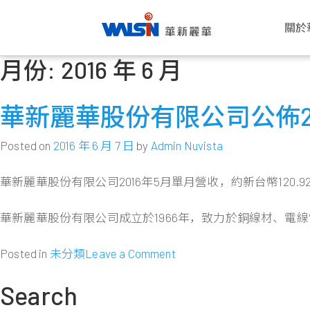
關於
月份:
2016 年 6 月
Skip
關於華新麗華
事業版圖
投資者專欄
成為華新人
企業永續
公司
電線
公司
華新
企業
to
華新麗華股份有限公司成立於1966
華新麗華積極致力於基礎材料研發與
華新麗華事業體不斷成長，集團企業
每位員工的未來，是華新麗華的經營
華新將ESG工作落實於日常營運之
願景與
電力電
概述
薪酬福
氣候行
content
華新麗華股份有限公司公佈20
年，致力電線電纜、不銹鋼、資源事
科技應用，在電線電纜、不銹鋼、資
員工已逾五萬人，總資產逾百億美
重心，華新大家庭歡迎你的加入，一
中，驅動在經濟、社會、環境各個發
公司概
通信線
董事會
工作環
友善職
業、地產開發及再生能源領域，為大
源事業、商貿地產及再生能源領域中
元。瞭解華新麗華的經營格局，你將
同創造屬於彼此的燦爛未來！
展面向都能有穩健持續的進步，為永
創辦人
產業電
功能委
員工活
永續治
中華區電線電纜與不銹鋼產業領導廠
厚植實力，朝向製造服務業，成為企
找到最豐盈的投資佈局！
續企業經營打下穩固根基。
Posted on
2016 年 6 月 7 日
by
Admin Nuvista
商，至今已發展成為高科技及能源投
業經營的卓越典範。
發展里
銅線材
公司重
社群連
高值轉
了解更多
資之跨國企業集團。
了解更多
了解更多
華新麗華股份有限公司2016年5月單月營收，約新台幣120.92
團隊與
內部稽
員工意
了解更多
轉投資
風險管
了解更多
華新麗華股份有限公司成立於1966年，致力於銅線材、
人權政
on
Posted in
未分類
Leave a Comment
華
新
Search
麗