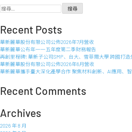
華
搜
股
尋
份
關
Recent Posts
有
鍵
限
字:
公
華新麗華股份有限公司公佈2026年7月營收
司
華新麗華公布年一一五年度第二季財務報告
公
再創里程碑! 華新子公司SMP、台大、雪菲爾大學 跨國打
佈
華新麗華股份有限公司公佈2026年6月營收
2016
華新麗華攜手臺大深化產學合作 聚焦材料創新、AI應用、
年
5
Recent Comments
月
營
收
Archives
2026 年 8 月