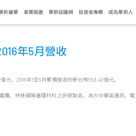
華新麗華
事業版圖
華新採購網
投資者專欄
成為華新人
介紹
電纜事業
治理
生活
永續網站
不銹鋼事業
財務資訊
新聞中心
加入華新
資源事業
股東服務
華新麗華永續發展基金會
聯絡我們
學習發展
商貿地產事
法人說明會
文化
纜
利
動與環境管理
Steeval® 奇沃冷精
公司基本資料
最新消息
應徵管道
鎳生鐵生產與銷售
股東會
關於基金會
營運據點
訓練地圖
建設開發
當季召開資訊
16年5月營收
棒
述
纜
境
場與社會關懷
每月營業額報告
活動訊息
應徵流程
冰鎳生產與銷售
股價資訊
關注領域
業務窗口
學習型組織
資產管理
歷年資料
盤元
典範
纜
員會
動
理與創新價值
每季財務報告
文件中心
遇見華新人
代理服務
股利紀錄
解憂雜貨店
利害關係人
華新麗華學院
物業管理
無縫鋼管
程
要規章
結
型與智慧製造
公司年報
求職問答集
重大訊息公告
最新消息
熱軋棒
億元，2016年1至5月累積營收約新台幣553.42億元。
組織
核
見調查
信用評等
問答集
熱/冷軋鋼捲
企業
理
聯絡窗口
電線電纜、特殊鋼等基礎材料之研發製造，為大中華區通訊、
精密薄板
策
小鋼胚/扁鋼胚/鋼
錠