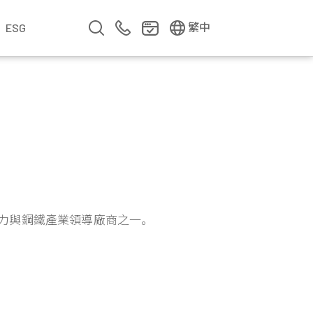
EN
简中
繁中
ESG
業
企業影片
企業簡介
公司年報
遇見華新人
年度專題
電力與鋼鐵產業領導廠商之一。