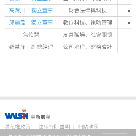
高渭川
獨立董事
財會法律與科技
●
邱麗孟 獨立董事
數位科技、策略管理
●
焦佑慧
友善職場、社會關懷
羅慧萍 副總經理
公司治理、財務會計
事業版圖
投資
成為
關於
企業
隱私權政策
法律智財聲明
網站地圖
者專
華新
華新
永續
欄
人
麗華
聯絡我們
© 2026 華新麗華股份有限公司 著作權所有