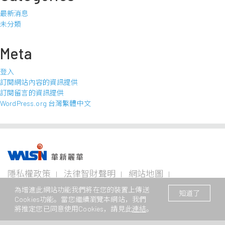
最新消息
未分類
Meta
登入
訂閱網站內容的資訊提供
訂閱留言的資訊提供
WordPress.org 台灣繁體中文
事業版圖
投資
成為
關於
企業
隱私權政策
法律智財聲明
網站地圖
者專
華新
華新
永續
欄
人
麗華
聯絡我們
© 2026 華新麗華股份有限公司 著作權所有
電線
不銹鋼事
資源
為增進此網站功能我們將在您的裝置上傳送
知道了
電纜
業
事業
Cookies功能。當您繼續瀏覽本網站，我們
本網站支援Edge、Firefox、Safari及Chrome瀏覽
企業永
事業
將推定您已同意使用Cookies，請見此
連結
。
續概觀
公司治
華新生
公司介
Steeval®
金
理
活
紹
電
奇沃冷
屬