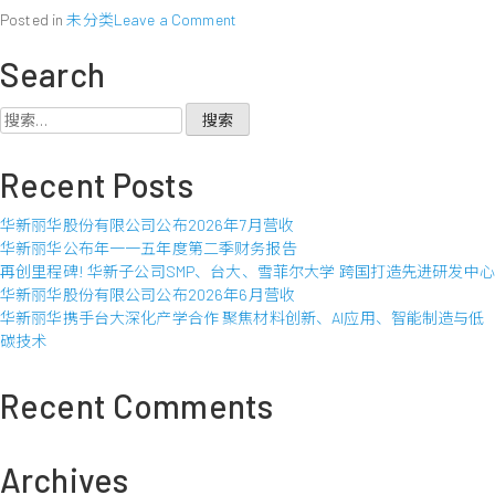
on
Posted in
未分类
Leave a Comment
华
Search
新
丽
华
搜
股
索：
份
Recent Posts
有
限
华新丽华股份有限公司公布2026年7月营收
公
华新丽华公布年一一五年度第二季财务报告
司
再创里程碑! 华新子公司SMP、台大、雪菲尔大学 跨国打造先进研发中心
公
华新丽华股份有限公司公布2026年6月营收
布
华新丽华携手台大深化产学合作 聚焦材料创新、AI应用、智能制造与低
2012
碳技术
年
6
月
Recent Comments
营
收
Archives