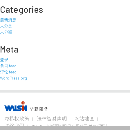
Categories
最新消息
未分类
未分類
Meta
登录
条目 feed
评论 feed
WordPress.org
事业版图
投资
成为
关于
企业
隐私权政策
法律智财声明
网站地图
者专
华新
华新
永续
栏
人
丽华
联络我们
© 2026 华新丽华股份有限公司 着作权所有
电线
不锈钢事
资源