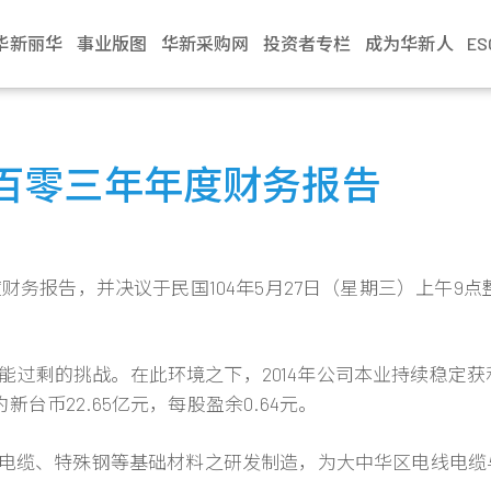
华新丽华
事业版图
华新采购网
投资者专栏
成为华新人
E
介绍
电缆事业
治理
生活
不锈钢事业
财务资讯
新闻中心
加入华新
资源事业
股东服务
联络我们
学习发展
商贸地产
法人说明会
文化
缆
利
Steeval® 奇沃冷精
公司基本资料
最新消息
应征管道
镍生铁生产与销售
股东会
业务窗口
训练地图
建设开發
当季召开资讯
百零三年年度财务报告
棒
述
缆
境
每月营业额报告
活动讯息
应征流程
冰镍生产与销售
股价资讯
利害关係人
学习型组织
资产管理
历年资料
盘元
典范
缆
员会
动
每季财务报告
文件中心
遇见华新人
代理服务
股利纪录
营运据点
华新丽华学院
物业管理
无缝钢管
程
要规章
结
公司年报
求职问答集
重大讯息公告
热轧棒
度财务报告，并决议于民国104年5月27日（星期三）上午9
组织
核
见调查
信用评等
问答集
热/冷轧钢捲
企业
理
联络窗口
精密薄板
策
能过剩的挑战。在此环境之下，2014年公司本业持续稳定
小钢胚/扁钢胚/钢
锭
约新台币22.65亿元，每股盈余0.64元。
电线电缆、特殊钢等基础材料之研发制造，为大中华区电线电