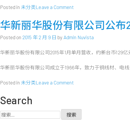
on
Posted in
未分类
Leave a Comment
华
新
华新丽华股份有限公司公布20
丽
华
Posted on
2015 年 2 月 9 日
by
Admin Nuvista
公
司
华新丽华股份有限公司2015年1月单月营收，约新台币129亿
董
事
华新丽华股份有限公司成立于1966年，致力于铜线材、
会
通
on
Posted in
未分类
Leave a Comment
过
华
一
新
Search
百
丽
零
华
搜
三
股
索：
年
份