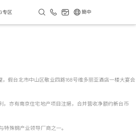
EN
繁中
簡中
SG专区
企业影片
企业简介
公司年报
遇见华新人
点整，假台北市中山区敬业四路168号维多丽亚酒店一楼大宴会
获利，亦有南京住宅地产项目注挹，合并营收净额约新台币
缆与特殊钢产业领导厂商之一。