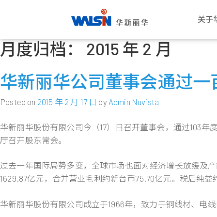
关于
月度归档：
2015 年 2 月
Skip
关于华新丽华
事业版图
投资者专栏
成为华新人
公司
电线
公司
华新
to
华新丽华股份有限公司成立于1966
华新丽华积极致力于基础材料研发与
华新丽华事业体不断成长，集团企业
每位员工的未来，是华新丽华的经营
愿景与
电力电
概述
薪酬福
content
华新丽华公司董事会通过一
年，致力电线电缆、不锈钢、资源事
科技应用，在电线电缆、不锈钢、资
员工已逾五万人，总资产逾百亿美
重心，华新大家庭欢迎你的加入，一
公司概
通信线
董事会
工作环
业、地产开发及再生能源领域，为大
源事业、商贸地产及再生能源领域中
元。瞭解华新丽华的经营格局，你将
同创造属于彼此的灿烂未来！
创办人
产业电
功能委
员工活
中华区电线电缆与不锈钢产业领导厂
厚植实力，朝向制造服务业，成为企
找到最丰盈的投资佈局！
Posted on
2015 年 2 月 17 日
by
Admin Nuvista
商，至今已发展成为高科技及能源投
业经营的卓越典范。
发展里
铜线材
公司重
社群连
进一步瞭解
资之跨国企业集团。
进一步瞭解
华新丽华股份有限公司今（17）日召开董事会，通过103年
团队与
内部稽
员工意
进一步瞭解
厅召开股东常会。
转投资
风险管
进一步瞭解
人权政
过去一年国际局势多变，全球市场也面对经济增长放缓及产
1629.87亿元，合并营业毛利约新台币75.70亿元。税后纯益
华新丽华股份有限公司成立于1966年，致力于铜线材、