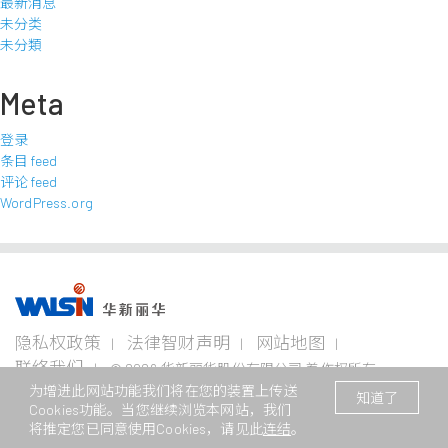
最新消息
未分类
未分類
Meta
登录
条目 feed
评论 feed
WordPress.org
事业版图
投资
成为
关于
企业
隐私权政策
法律智财声明
网站地图
者专
华新
华新
永续
栏
人
丽华
联络我们
© 2026 华新丽华股份有限公司 着作权所有
电线
不锈钢事
资源
为增进此网站功能我们将在您的装置上传送
电缆
业
事业
本网站支援Edge、Firefox、Safari及Chrome浏览
/ Website registration number : 苏
企业永
知道了
事业
Cookies功能。当您继续浏览本网站，我们
ICP备11082949号
续概观
公司治
华新生
公司介
Steeval®
金
将推定您已同意使用Cookies，请见此
连结
。
理
活
绍
电
奇沃冷
属
关注领