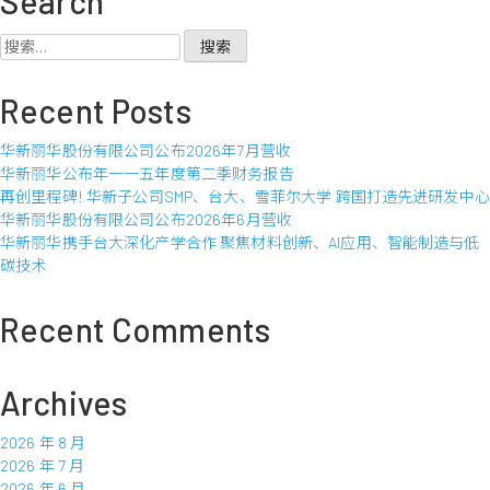
Search
丽
华
搜
股
索：
份
Recent Posts
有
限
华新丽华股份有限公司公布2026年7月营收
公
华新丽华公布年一一五年度第二季财务报告
司
再创里程碑! 华新子公司SMP、台大、雪菲尔大学 跨国打造先进研发中心
公
华新丽华股份有限公司公布2026年6月营收
布
华新丽华携手台大深化产学合作 聚焦材料创新、AI应用、智能制造与低
2023
碳技术
年
5
月
Recent Comments
营
收
Archives
2026 年 8 月
2026 年 7 月
2026 年 6 月