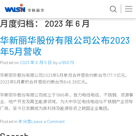
月度归档：
2023 年 6 月
Skip
to
content
华新丽华股份有限公司公布2023
年5月营收
Posted on
2023 年 6 月 5 日
by
ur95079
华新丽华股份有限公司2023年5月单月合并营收约新台币177.11亿元，
2023年5月累积合并营收约新台币846.39亿元。
华新丽华股份有限公司成立于1966年，致力电线电缆、不锈钢、资源事
业、地产开发及再生能源领域，为大中华区电线电缆与不锈钢产业领导
厂商，至今已发展成为高科技及能源投资之跨国企业集团。
on
Posted in
未分类
Leave a Comment
华
新