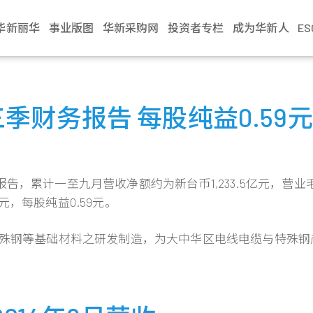
华新丽华
事业版图
华新采购网
投资者专栏
成为华新人
E
介绍
电缆事业
治理
生活
不锈钢事业
财务资讯
新闻中心
加入华新
资源事业
股东服务
联络我们
学习发展
商贸地产
法人说明会
文化
缆
利
Steeval® 奇沃冷精
公司基本资料
最新消息
应征管道
镍生铁生产与销售
股东会
业务窗口
训练地图
建设开發
当季召开资讯
财务报告 每股纯益0.59元
棒
述
缆
境
每月营业额报告
活动讯息
应征流程
冰镍生产与销售
股价资讯
利害关係人
学习型组织
资产管理
历年资料
盘元
典范
缆
员会
动
每季财务报告
文件中心
遇见华新人
代理服务
股利纪录
营运据点
华新丽华学院
物业管理
无缝钢管
程
要规章
结
公司年报
求职问答集
重大讯息公告
热轧棒
，累计一至九月营收净额约为新台币1,233.5亿元，营业毛
组织
核
见调查
信用评等
问答集
热/冷轧钢捲
，每股纯益0.59元。
企业
理
联络窗口
精密薄板
策
与特殊钢等基础材料之研发制造，为大中华区电线电缆与特殊
小钢胚/扁钢胚/钢
锭