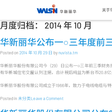
关于
月度归档：
2014 年 10 月
Skip
关于华新丽华
事业版图
投资者专栏
成为华新人
公司
电线
公司
华新
to
华新丽华股份有限公司成立于1966
华新丽华积极致力于基础材料研发与
华新丽华事业体不断成长，集团企业
每位员工的未来，是华新丽华的经营
愿景与
电力电
概述
薪酬福
content
华新丽华公布一○三年度前三季
年，致力电线电缆、不锈钢、资源事
科技应用，在电线电缆、不锈钢、资
员工已逾五万人，总资产逾百亿美
重心，华新大家庭欢迎你的加入，一
公司概
通信线
董事会
工作环
业、地产开发及再生能源领域，为大
源事业、商贸地产及再生能源领域中
元。瞭解华新丽华的经营格局，你将
同创造属于彼此的灿烂未来！
创办人
产业电
功能委
员工活
中华区电线电缆与不锈钢产业领导厂
厚植实力，朝向制造服务业，成为企
找到最丰盈的投资佈局！
Posted on
2014 年 10 月 29 日
by
nuvista.tm
商，至今已发展成为高科技及能源投
业经营的卓越典范。
发展里
铜线材
公司重
社群连
进一步瞭解
资之跨国企业集团。
进一步瞭解
华新丽华股份有限公司今（29）日公布一○三年前三季财务报告
团队与
内部稽
员工意
进一步瞭解
有华新城住宅交屋认列注挹，合计税后纯益为新台币20.8亿元
转投资
风险管
进一步瞭解
人权政
华新丽华股份有限公司成立于1966年，致力于电线电缆
on
Posted in
未分类
Leave a Comment
华
新