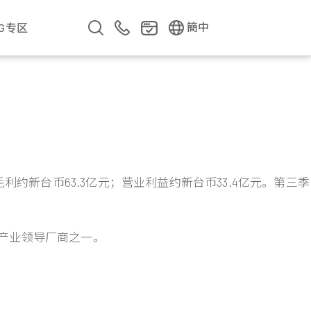
EN
繁中
簡中
SG专区
企业影片
企业简介
公司年报
遇见华新人
利约新台币63.3亿元；营业利益约新台币33.4亿元。第三季
钢产业领导厂商之一。