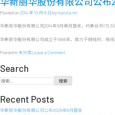
华新丽华股份有限公司公布20
丽
华
Posted on
2014 年 10 月 8 日
by
nuvista.tm
公
布
华新丽华股份有限公司2014年9月单月营收，约新台币172.5亿
一
○
华新丽华股份有限公司成立于1966年，致力于铜线材、
三
年
on
Posted in
未分类
Leave a Comment
度
华
前
新
Search
三
丽
季
华
搜
财
股
索：
务
份
报
Recent Posts
有
告
限
每
公
华新丽华股份有限公司公布2026年6月营收
股