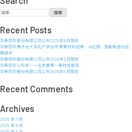
Search
丽
华
搜
股
索：
份
Recent Posts
有
限
华新丽华股份有限公司公布2026年6月营收
公
华新丽华携手台大深化产学合作 聚焦材料创新、AI应用、智能制造与低
司
碳技术
公
华新丽华股份有限公司公布2026年5月营收
布
华新丽华公布年一一五年度第一季财务报告
2016
华新丽华股份有限公司公布2026年4月营收
年
7
月
Recent Comments
营
收
Archives
2026 年 7 月
2026 年 6 月
2026 年 5 月