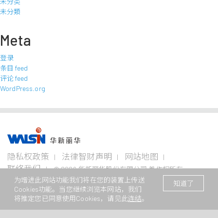
未分类
未分類
Meta
登录
条目 feed
评论 feed
WordPress.org
事业版图
投资
成为
关于
企业
隐私权政策
法律智财声明
网站地图
者专
华新
华新
永续
栏
人
丽华
联络我们
© 2026 华新丽华股份有限公司 着作权所有
电线
不锈钢事
资源
为增进此网站功能我们将在您的装置上传送
电缆
业
事业
本网站支援Edge、Firefox、Safari及Chrome浏览
/ Website registration number : 苏
企业永
知道了
事业
Cookies功能。当您继续浏览本网站，我们
ICP备11082949号
续概观
公司治
华新生
公司介
Steeval®
金
将推定您已同意使用Cookies，请见此
连结
。
理
活
绍
电
奇沃冷
属
关注领
力
精棒
原
域