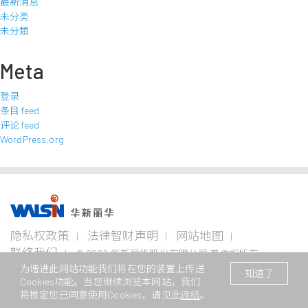
最新消息
未分类
未分類
Meta
登录
条目 feed
评论 feed
WordPress.org
事业版图
投资
成为
关于
企业
隐私权政策
法律智财声明
网站地图
者专
华新
华新
永续
栏
人
丽华
联络我们
© 2026 华新丽华股份有限公司 着作权所有
电线
不锈钢事
资源
为增进此网站功能我们将在您的装置上传送
电缆
业
事业
本网站支援Edge、Firefox、Safari及Chrome浏览
/ Website registration number : 苏
企业永
知道了
事业
Cookies功能。当您继续浏览本网站，我们
ICP备11082949号
续概观
公司治
华新生
公司介
Steeval®
金
将推定您已同意使用Cookies，请见此
连结
。
理
活
绍
电
奇沃冷
属
关注领