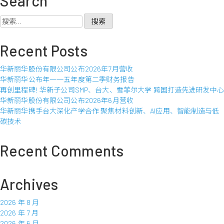
Search
丽
华
搜
股
索：
份
Recent Posts
有
限
华新丽华股份有限公司公布2026年7月营收
公
华新丽华公布年一一五年度第二季财务报告
司
再创里程碑! 华新子公司SMP、台大、雪菲尔大学 跨国打造先进研发中心
公
华新丽华股份有限公司公布2026年6月营收
布
华新丽华携手台大深化产学合作 聚焦材料创新、AI应用、智能制造与低
2022
碳技术
年
12
月
Recent Comments
营
收
Archives
2026 年 8 月
2026 年 7 月
2026 年 6 月